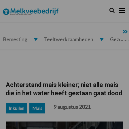
Spring
Door
Spring
Spring
naar
naar
naar
naar
Zoeken...
Zoek
Melkveebedrijf.nl
de
de
de
de
hoofdnavigatie
hoofd
eerste
voettekst
inhoud
sidebar
Bemesting
Teeltwerkzaamheden
Gezond
Achterstand mais kleiner; niet alle mais
die in het water heeft gestaan gaat dood
9 augustus 2021
Inkuilen
Mais