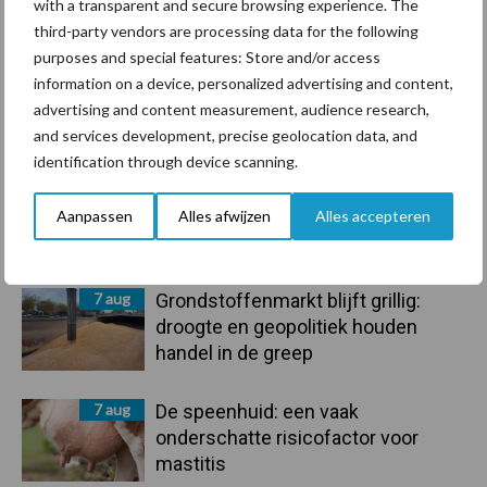
with a transparent and secure browsing experience. The
third-party vendors are processing data for the following
purposes and special features: Store and/or access
information on a device, personalized advertising and content,
advertising and content measurement, audience research,
Toon meer
and services development, precise geolocation data, and
identification through device scanning.
Aanpassen
Alles afwijzen
Alles accepteren
Primaire
Recent nieuws
Partner nieuws
Sidebar
7 aug
Grondstoffenmarkt blijft grillig:
droogte en geopolitiek houden
handel in de greep
7 aug
De speenhuid: een vaak
onderschatte risicofactor voor
mastitis