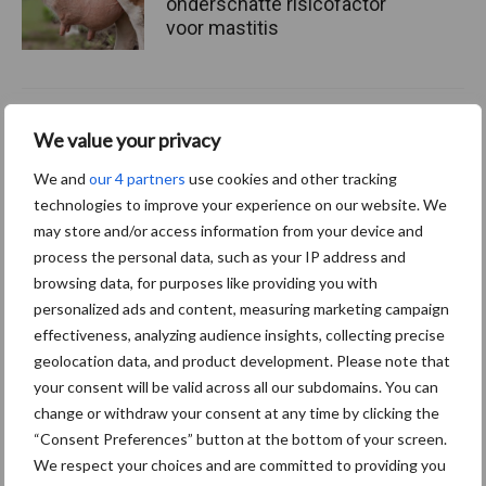
onderschatte risicofactor
voor mastitis
ForFarmers ziet volume en
We value your privacy
marktaandeel groeien in
krimpende Nederlandse
We and
our 4 partners
use cookies and other tracking
markt
technologies to improve your experience on our website. We
may store and/or access information from your device and
process the personal data, such as your IP address and
browsing data, for purposes like providing you with
Themapagina's
personalized ads and content, measuring marketing campaign
effectiveness, analyzing audience insights, collecting precise
Diergezondheid
Bemesting
Fokkerij
Melkv
geolocation data, and product development. Please note that
your consent will be valid across all our subdomains. You can
change or withdraw your consent at any time by clicking the
“Consent Preferences” button at the bottom of your screen.
We respect your choices and are committed to providing you
Beregening
Bijproducten