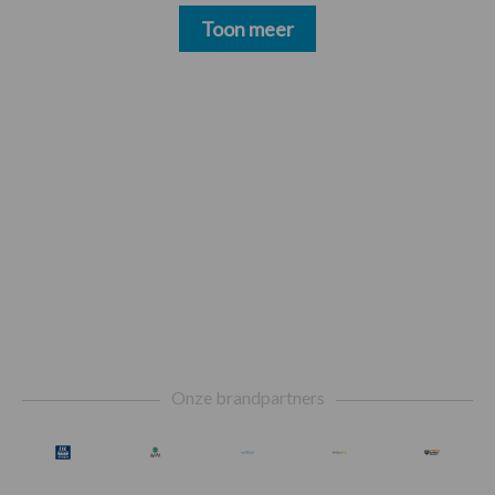
Toon meer
Footer
Onze brandpartners