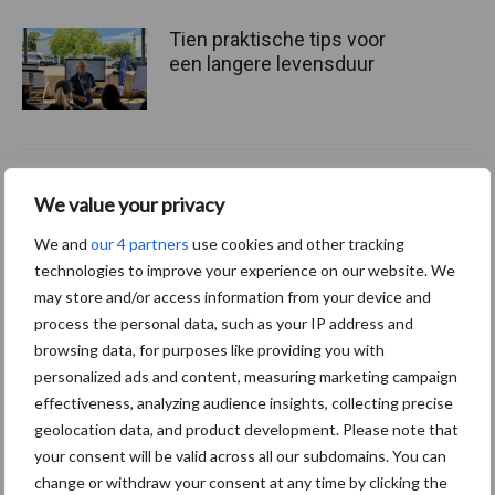
Tien praktische tips voor
een langere levensduur
“Vraag naar praktische
We value your privacy
hygieneoplossingen is in
Polen groter dan ooit”
We and
our 4 partners
use cookies and other tracking
technologies to improve your experience on our website. We
may store and/or access information from your device and
process the personal data, such as your IP address and
Drie Franse bedrijven over
browsing data, for purposes like providing you with
de grens van 14.000
personalized ads and content, measuring marketing campaign
kilogram melk
effectiveness, analyzing audience insights, collecting precise
geolocation data, and product development. Please note that
your consent will be valid across all our subdomains. You can
change or withdraw your consent at any time by clicking the