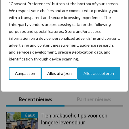
Diergezondheid
Bemesting
Fokkerij
Melkv
“Consent Preferences” button at the bottom of your screen.
We respect your choices and are committed to providing you
with a transparent and secure browsing experience. The
third-party vendors are processing data for the following
purposes and special features: Store and/or access
Mastitis
Hittestress
information on a device, personalized advertising and content,
advertising and content measurement, audience research,
and services development, precise geolocation data, and
identification through device scanning.
Toon meer
Aanpassen
Alles afwijzen
Alles accepteren
Primaire
Recent nieuws
Partner nieuws
Sidebar
6 aug
Tien praktische tips voor een
langere levensduur