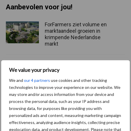
Aanbevolen voor jou!
ForFarmers ziet volume en
marktaandeel groeien in
krimpende Nederlandse
markt
Tien praktische tips voor
We value your privacy
een langere levensduur
We and
our 4 partners
use cookies and other tracking
technologies to improve your experience on our website. We
may store and/or access information from your device and
process the personal data, such as your IP address and
“Vraag naar praktische
hygieneoplossingen is in
browsing data, for purposes like providing you with
Polen groter dan ooit”
personalized ads and content, measuring marketing campaign
effectiveness, analyzing audience insights, collecting precise
geolocation data, and product development. Please note that