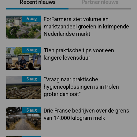
Recent nieuws
Partner nieuws
Sidebar
6 aug
ForFarmers ziet volume en
marktaandeel groeien in krimpende
Nederlandse markt
6 aug
Tien praktische tips voor een
langere levensduur
5 aug
“Vraag naar praktische
hygieneoplossingen is in Polen
groter dan ooit”
5 aug
Drie Franse bedrijven over de grens
van 14.000 kilogram melk