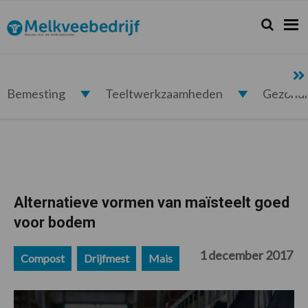
Spring
Door
Spring
Spring
naar
naar
naar
naar
Zoeken...
Zoek
Melkveebedrijf.nl
de
de
de
de
hoofdnavigatie
hoofd
eerste
voettekst
inhoud
sidebar
Bemesting
Teeltwerkzaamheden
Gezond
Alternatieve vormen van maïsteelt goed
voor bodem
1 december 2017
Compost
Drijfmest
Mais