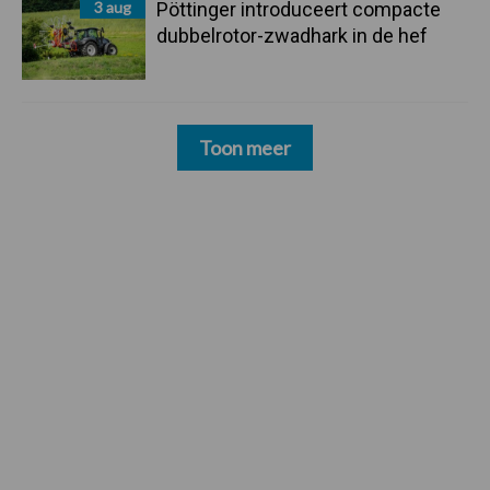
3 aug
Pöttinger introduceert compacte
dubbelrotor-zwadhark in de hef
Toon meer
Footer