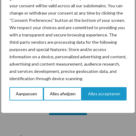
your consent will be valid across all our subdomains. You can
change or withdraw your consent at any time by clicking the
Themapagina's
“Consent Preferences” button at the bottom of your screen.
We respect your choices and are committed to providing you
Diergezondheid
Bemesting
Fokkerij
Melkv
with a transparent and secure browsing experience. The
third-party vendors are processing data for the following
purposes and special features: Store and/or access
information on a device, personalized advertising and content,
advertising and content measurement, audience research,
Compost
Dierlijke mest
and services development, precise geolocation data, and
identification through device scanning.
Aanpassen
Alles afwijzen
Alles accepteren
Toon meer
Primaire