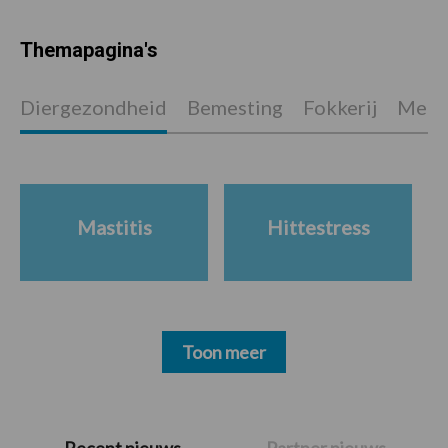
Themapagina's
Diergezondheid
Bemesting
Fokkerij
Melkv
Mastitis
Hittestress
Toon meer
Primaire