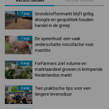
Recent nieuws
Partner nieuws
Sidebar
7 aug
Grondstoffenmarkt blijft grillig:
droogte en geopolitiek houden
handel in de greep
7 aug
De speenhuid: een vaak
onderschatte risicofactor voor
mastitis
6 aug
ForFarmers ziet volume en
marktaandeel groeien in krimpende
Nederlandse markt
6 aug
Tien praktische tips voor een
langere levensduur