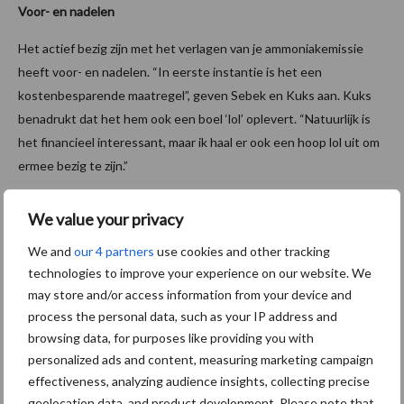
Voor- en nadelen
Het actief bezig zijn met het verlagen van je ammoniakemissie
heeft voor- en nadelen. “In eerste instantie is het een
kostenbesparende maatregel”, geven Sebek en Kuks aan. Kuks
benadrukt dat het hem ook een boel ‘lol’ oplevert. “Natuurlijk is
het financieel interessant, maar ik haal er ook een hoop lol uit om
ermee bezig te zijn.”
Het nadeel van goed scoren op ammoniakemissie (of een andere
We value your privacy
indicator) kan zijn dat de resultaten minder zijn op andere milieu
indicatoren. Het is belangrijk om de focus breed te houden. Zo
We and
our 4 partners
use cookies and other tracking
gaat Kuks zich de komende periode ook richten op
technologies to improve your experience on our website. We
may store and/or access information from your device and
methaanemissie. Door verschillende onderzoeken op zowel stal
process the personal data, such as your IP address and
als individueel koe niveau, wordt de methaanemissie in kaart
browsing data, for purposes like providing you with
gebracht. Werken aan integraliteit blijft van belang!
personalized ads and content, measuring marketing campaign
Bron: Kringloopwijzer
effectiveness, analyzing audience insights, collecting precise
geolocation data, and product development. Please note that