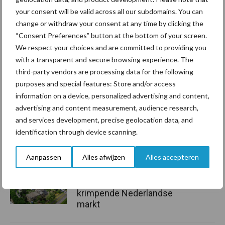
Aanbevolen voor jou!
your consent will be valid across all our subdomains. You can
change or withdraw your consent at any time by clicking the
“Consent Preferences” button at the bottom of your screen.
Grondstoffenmarkt blijft
We respect your choices and are committed to providing you
grillig: droogte en
geopolitiek houden handel
with a transparent and secure browsing experience. The
in de greep
third-party vendors are processing data for the following
purposes and special features: Store and/or access
information on a device, personalized advertising and content,
De speenhuid: een vaak
advertising and content measurement, audience research,
onderschatte risicofactor
and services development, precise geolocation data, and
voor mastitis
identification through device scanning.
Aanpassen
Alles afwijzen
Alles accepteren
ForFarmers ziet volume en
marktaandeel groeien in
krimpende Nederlandse
markt