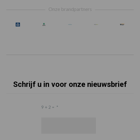
Footer
Onze brandpartners
Schrijf u in voor onze nieuwsbrief
9 + 2 =
*