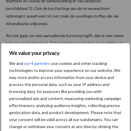
drijfmest en vooral de samenstelling er van (analyses
beschikbaar?!). Ook de inschatting van de te verwachten
opbrengst speelt een rol, net zoals de voedingsstoffen die via
mineralisatie vrijkomen.
Als het gaat om een aanvullende kunstmestgift, dan is met name
kali een aandachtspunt. Zeker bij lagere gehalten in de drijfmest
is een kunstmest aanvulling gewenst. Als een vanggewas is
We value your privacy
geteeld en 35 ton (rundvee) drijfmest is toegediend, dan is een
We and
our 4 partners
use cookies and other tracking
aanvulling voor stikstof en fosfaat niet zo gauw noodzakelijk.
technologies to improve your experience on our website. We
may store and/or access information from your device and
Foto: Ven Agra Service
process the personal data, such as your IP address and
Aanbevolen voor jou!
P
browsing data, for purposes like providing you with
personalized ads and content, measuring marketing campaign
S
effectiveness, analyzing audience insights, collecting precise
Van onze partner OCI Agro
geolocation data, and product development. Please note that
Weet u al wat u komend
your consent will be valid across all our subdomains. You can
seizoen gaat strooien?
change or withdraw your consent at any time by clicking the