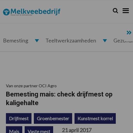
Spring
Door
Spring
Spring
naar
naar
naar
naar
Zoeken...
Zoek
Melkveebedrijf.nl
de
de
de
de
hoofdnavigatie
hoofd
eerste
voettekst
inhoud
sidebar
Bemesting
Teeltwerkzaamheden
Gezond
Van onze partner OCI Agro
Bemesting mais: check drijfmest op
kaligehalte
Drijfmest
Groenbemester
Kunstmest korrel
21 april 2017
Mais
Vaste mest