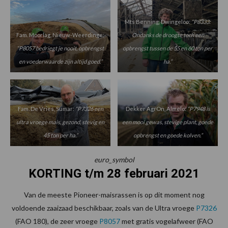
Mts Benning, Dwingeloo:
“P8333:
Fam. Moorlag, Nieuw-Weerdinge:
Ondanks de droogte toch een
“P8057 bedriegt je nooit, opbrengst
opbrengst tussen de 55 en 60 ton per
en voederwaarde zijn altijd goed.”
ha.”
Fam. De Vries, Sumar:
“P7326 een
Dekker AgrOn, Almelo:
“P7948 is
ultra vroege mais, gezond, stevig en
een mooi gewas, stevige plant, goede
45 ton per ha.”
opbrengst en goede kolven.”
euro_symbol
KORTING t/m 28 februari 2021
Van de meeste Pioneer-maisrassen is op dit moment nog
voldoende zaaizaad beschikbaar, zoals van de Ultra vroege
P7326
(FAO 180), de zeer vroege
P8057
met gratis vogelafweer (FAO