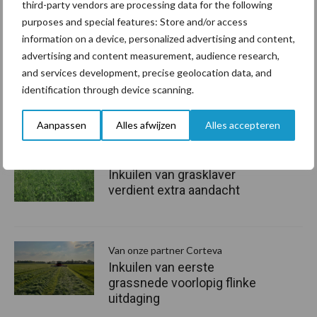
third-party vendors are processing data for the following
oscar.koppelman@corteva.com
purposes and special features: Store and/or access
information on a device, personalized advertising and content,
Zuid- en West-Nederland
advertising and content measurement, audience research,
Arjan Geerets :
06 30 12 44 02
and services development, precise geolocation data, and
arjan.geerets@corteva.com
identification through device scanning.
Aanbevolen voor jou!
P
Aanpassen
Alles afwijzen
Alles accepteren
S
Van onze partner Corteva
Inkuilen van grasklaver
verdient extra aandacht
Van onze partner Corteva
Inkuilen van eerste
grassnede voorlopig flinke
uitdaging