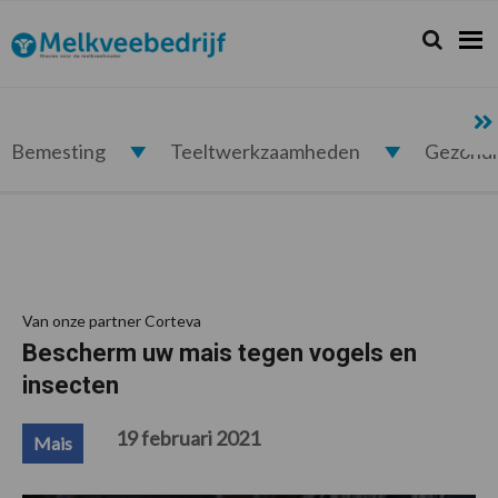
Spring
Door
Spring
Spring
naar
naar
naar
naar
Zoeken...
Zoek
Melkveebedrijf.nl
de
de
de
de
hoofdnavigatie
hoofd
eerste
voettekst
inhoud
sidebar
Bemesting
Teeltwerkzaamheden
Gezond
Van onze partner Corteva
Bescherm uw mais tegen vogels en
insecten
19 februari 2021
Mais