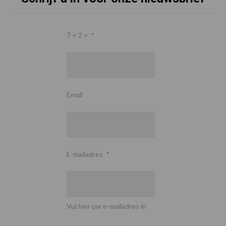
7 + 2 =
*
Email
E-mailadres
*
Vul hier uw e-mailadres in