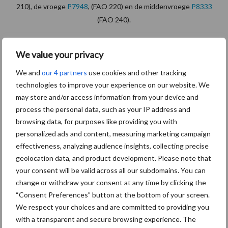
210), de vroege
P7948
, (FAO 220) en de middenvroege
P8333
(FAO 240).
Het Pioneer voorkoopseizoen loopt nog t/m 28 februari a.s., met
We value your privacy
€ 4,50 korting* per eenheid maiszaad.
We and
our 4 partners
use cookies and other tracking
Facebook
technologies to improve your experience on our website. We
may store and/or access information from your device and
process the personal data, such as your IP address and
Corteva Nederland is ook actief op
Facebook
. Nieuws over
browsing data, for purposes like providing you with
Corteva en actualiteiten over de teelt van gewassen passeren
personalized ads and content, measuring marketing campaign
hier de revue. Leuk als u ons volgt!
effectiveness, analyzing audience insights, collecting precise
geolocation data, and product development. Please note that
Voor meer informatie staan wij u
your consent will be valid across all our subdomains. You can
graag te woord:
change or withdraw your consent at any time by clicking the
“Consent Preferences” button at the bottom of your screen.
We respect your choices and are committed to providing you
Noord- en Oost-Nederland
with a transparent and secure browsing experience. The
Oscar Koppelman :
06 10 34 75 72