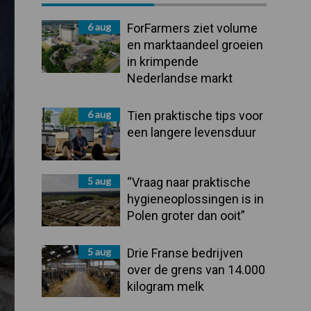
Sidebar
6 aug
ForFarmers ziet volume
en marktaandeel groeien
in krimpende
Nederlandse markt
6 aug
Tien praktische tips voor
een langere levensduur
5 aug
“Vraag naar praktische
hygieneoplossingen is in
Polen groter dan ooit”
5 aug
Drie Franse bedrijven
over de grens van 14.000
kilogram melk