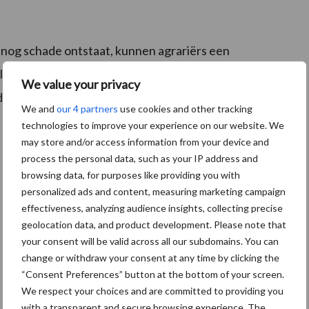
 nog schade ontstaat, kunnen agrariërs een
BIJ12. Deze aanvragen worden getoetst aan de
We value your privacy
e percelen liggen.
We and
our 4 partners
use cookies and other tracking
technologies to improve your experience on our website. We
may store and/or access information from your device and
process the personal data, such as your IP address and
browsing data, for purposes like providing you with
personalized ads and content, measuring marketing campaign
effectiveness, analyzing audience insights, collecting precise
geolocation data, and product development. Please note that
your consent will be valid across all our subdomains. You can
change or withdraw your consent at any time by clicking the
“Consent Preferences” button at the bottom of your screen.
We respect your choices and are committed to providing you
with a transparent and secure browsing experience. The