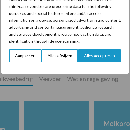
third-party vendors are processing data for the following
purposes and special features: Store and/or access
information on a device, personalized advertising and content,
advertising and content measurement, audience research,
Tien praktische tips voor een langere
and services development, precise geolocation data, and
levensduur
identification through device scanning.
Aanpassen
Alles afwijzen
Alles accepteren
lkveebedrijf
Veevoer
Wet en regelgeving
Melkpro
en