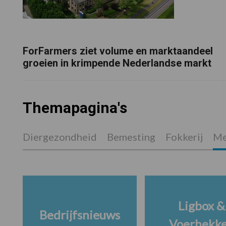
ForFarmers ziet volume en marktaandeel
groeien in krimpende Nederlandse markt
Themapagina's
Diergezondheid
Bemesting
Fokkerij
Me
Ligbox &
Bedrijfsnieuws
Voerhekk