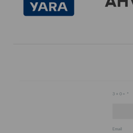
3 + 0 =
*
Email