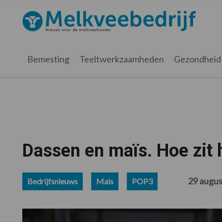
Spring
Door
Spring
Spring
naar
naar
naar
naar
Melkveebedrijf.nl
de
de
de
de
hoofdnavigatie
hoofd
eerste
voettekst
inhoud
sidebar
Bemesting
Teeltwerkzaamheden
Gezondheid
Dassen en maïs. Hoe zit 
29 augu
Bedrijfsnieuws
Mais
POP3