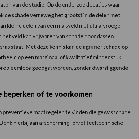
ultaten van de studie. Op de onderzoeklocaties waar
k de schade verreweg het grootst in de delen met
n van kleine delen van een maïsveld met ultra-vroege
n het veld kan vrijwaren van schade door dassen.
ïsras staat. Met deze kennis kan de agrariër schade op
rbeeld op een marginaal of kwalitatief minder stuk
n probleemloos geoogst worden, zonder dwarsliggende
 beperken of te voorkomen
jn preventieve maatregelen te vinden die gewasschade
enk hierbij aan afscherming- en/of teeltechnische