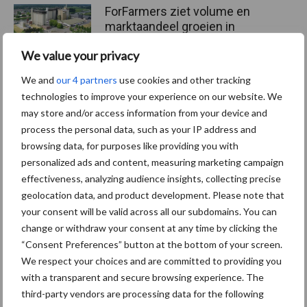
ForFarmers ziet volume en
marktaandeel groeien in
krimpende Nederlandse
We value your privacy
markt
We and
our 4 partners
use cookies and other tracking
technologies to improve your experience on our website. We
may store and/or access information from your device and
Themapagina's
process the personal data, such as your IP address and
browsing data, for purposes like providing you with
Diergezondheid
Bemesting
Fokkerij
Melkv
personalized ads and content, measuring marketing campaign
effectiveness, analyzing audience insights, collecting precise
geolocation data, and product development. Please note that
your consent will be valid across all our subdomains. You can
change or withdraw your consent at any time by clicking the
Ligbox &
Bedrijfsnieuws
“Consent Preferences” button at the bottom of your screen.
Voerhekken
We respect your choices and are committed to providing you
with a transparent and secure browsing experience. The
third-party vendors are processing data for the following