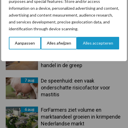
purposes and special features: Store and/or access
Toon meer
information on a device, personalized advertising and content,
advertising and content measurement, audience research,
and services development, precise geolocation data, and
identification through device scanning.
Primaire
Recent nieuws
Partner nieuws
Sidebar
Aanpassen
Alles afwijzen
Alles accepteren
7 aug
Grondstoffenmarkt blijft grillig:
droogte en geopolitiek houden
handel in de greep
7 aug
De speenhuid: een vaak
onderschatte risicofactor voor
mastitis
6 aug
ForFarmers ziet volume en
marktaandeel groeien in krimpende
Nederlandse markt