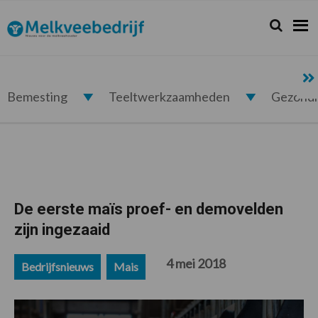
Spring
Door
Spring
Spring
naar
naar
naar
naar
Zoeken...
Zoek
Melkveebedrijf.nl
de
de
de
de
hoofdnavigatie
hoofd
eerste
voettekst
inhoud
sidebar
Bemesting
Teeltwerkzaamheden
Gezond
De eerste maïs proef- en demovelden
zijn ingezaaid
4 mei 2018
Bedrijfsnieuws
Mais