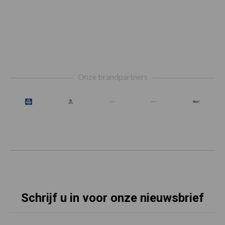
Footer
Onze brandpartners
Schrijf u in voor onze nieuwsbrief