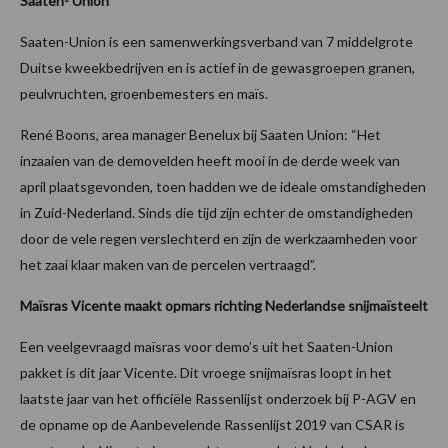
Saaten- Union
Saaten-Union is een samenwerkingsverband van 7 middelgrote
Duitse kweekbedrijven en is actief in de gewasgroepen granen,
peulvruchten, groenbemesters en maïs.
René Boons, area manager Benelux bij Saaten Union: “Het
inzaaien van de demovelden heeft mooi in de derde week van
april plaatsgevonden, toen hadden we de ideale omstandigheden
in Zuid-Nederland. Sinds die tijd zijn echter de omstandigheden
door de vele regen verslechterd en zijn de werkzaamheden voor
het zaai klaar maken van de percelen vertraagd”.
Maïsras Vicente maakt opmars richting Nederlandse snijmaïsteelt
Een veelgevraagd maïsras voor demo’s uit het Saaten-Union
pakket is dit jaar Vicente. Dit vroege snijmaïsras loopt in het
laatste jaar van het officiële Rassenlijst onderzoek bij P-AGV en
de opname op de Aanbevelende Rassenlijst 2019 van CSAR is