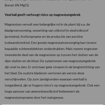
(bevat 6% MgO).
Veel kali geeft verhoogt risico op magnesiumgebrek
Magnesium vervult een belangrijke rol in de plant bij o.a. de
bladgroenvorming, omzetting van stikstof in eiwitstikstof
(proteïne), fosforopname en de productie van pectine
(celwandsterkte). Een goede magnesiumverzorging kan tevens
bepaalde schimmelziekten onderdrukken. Mais neemt ongeveer
tweederde deel van de magnesium op tussen het sluiten van de
rijen sluiten en de bloei. De symptomen van magnesiumgebrek
zijn snel te zien. Er ontstaan gele strepen in de lengterichting van
het blad. De oudste bladeren vertonen als eerste deze
verschijnselen. Op zure zandgronden waaraan veel kali is
toegediend, zijn er hogere risico's op magnesiumgebrek. Ook een
hoge aanvoer van ammoniumstikstof belemmert de
magnesiumopname door het maïsgewas.