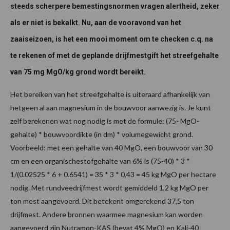
steeds scherpere bemestingsnormen vragen alertheid, zeker
als er niet is bekalkt. Nu, aan de vooravond van het
zaaiseizoen, is het een mooi moment om te checken c.q. na
te rekenen of met de geplande drijfmestgift het streefgehalte
van 75 mg MgO/kg grond wordt bereikt.
Het bereiken van het streefgehalte is uiteraard afhankelijk van
hetgeen al aan magnesium in de bouwvoor aanwezig is. Je kunt
zelf berekenen wat nog nodig is met de formule: (75- MgO-
gehalte) * bouwvoordikte (in dm) * volumegewicht grond.
Voorbeeld: met een gehalte van 40 MgO, een bouwvoor van 30
cm en een organischestofgehalte van 6% is (75-40) * 3 *
1/(0.02525 * 6 + 0.6541) = 35 * 3 * 0,43 = 45 kg MgO per hectare
nodig. Met rundveedrijfmest wordt gemiddeld 1,2 kg MgO per
ton mest aangevoerd. Dit betekent omgerekend 37,5 ton
drijfmest. Andere bronnen waarmee magnesium kan worden
aangevoerd zijn Nutramon-KAS (bevat 4% MgO) en Kali-40