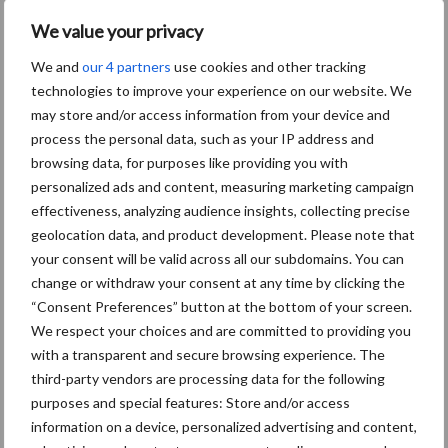
Aanbevolen voor jou!
P
We value your privacy
S
We and
our 4 partners
use cookies and other tracking
Van onze partner OCI Agro
technologies to improve your experience on our website. We
Weet u al wat u komend
may store and/or access information from your device and
seizoen gaat strooien?
process the personal data, such as your IP address and
browsing data, for purposes like providing you with
personalized ads and content, measuring marketing campaign
Van onze partner OCI Agro
effectiveness, analyzing audience insights, collecting precise
Nu al nadenken over
geolocation data, and product development. Please note that
meststofkeuze volgend
your consent will be valid across all our subdomains. You can
seizoen!
change or withdraw your consent at any time by clicking the
“Consent Preferences” button at the bottom of your screen.
We respect your choices and are committed to providing you
Van onze partner OCI Agro
with a transparent and secure browsing experience. The
Weersvooruitzichten sturen
third-party vendors are processing data for the following
aan op winterklaar maken
purposes and special features: Store and/or access
graspercelen
information on a device, personalized advertising and content,