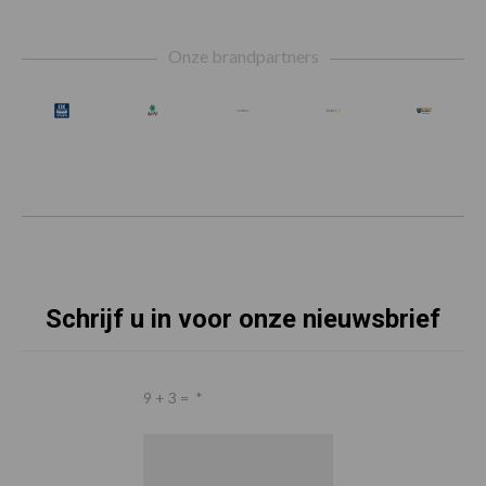
Footer
Onze brandpartners
Schrijf u in voor onze nieuwsbrief
9 + 3 =
*