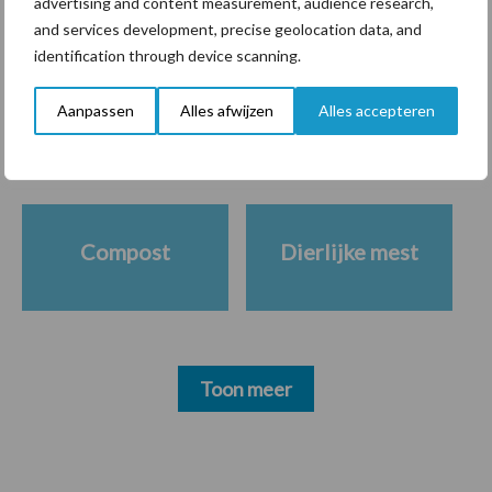
advertising and content measurement, audience research,
and services development, precise geolocation data, and
Themapagina's
identification through device scanning.
Aanpassen
Alles afwijzen
Alles accepteren
Diergezondheid
Bemesting
Fokkerij
Melkv
Compost
Dierlijke mest
Toon meer