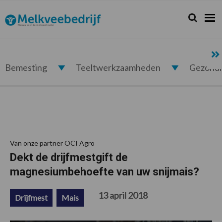
Spring
Door
Spring
Spring
naar
naar
naar
naar
Zoeken...
Zoek
Melkveebedrijf.nl
de
de
de
de
hoofdnavigatie
hoofd
eerste
voettekst
inhoud
sidebar
Bemesting
Teeltwerkzaamheden
Gezond
Van onze partner OCI Agro
Dekt de drijfmestgift de
magnesiumbehoefte van uw snijmais?
13 april 2018
Drijfmest
Mais