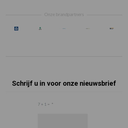
Footer
Onze brandpartners
Schrijf u in voor onze nieuwsbrief
7 + 1 =
*