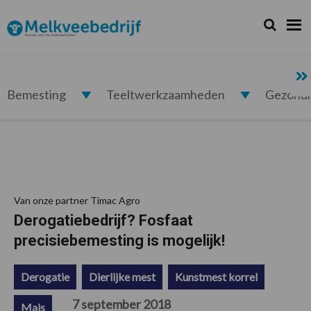
Spring
Door
Spring
Spring
naar
naar
naar
naar
Zoeken...
Zoek
Melkveebedrijf.nl
de
de
de
de
hoofdnavigatie
hoofd
eerste
voettekst
inhoud
sidebar
Bemesting
Teeltwerkzaamheden
Gezond
Van onze partner Timac Agro
Derogatiebedrijf? Fosfaat
precisiebemesting is mogelijk!
Derogatie
Dierlijke mest
Kunstmest korrel
7 september 2018
Mais