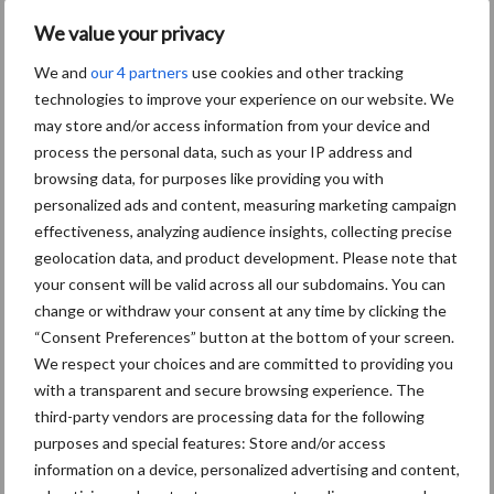
Aanbevolen voor jou!
P
We value your privacy
S
We and
our 4 partners
use cookies and other tracking
Van onze partner Timac Agro
technologies to improve your experience on our website. We
Fosfaatbehoefte
may store and/or access information from your device and
derogatiemais gedekt met
toegelaten startmeststof
process the personal data, such as your IP address and
browsing data, for purposes like providing you with
personalized ads and content, measuring marketing campaign
Van onze partner Timac Agro
effectiveness, analyzing audience insights, collecting precise
Herwonnen fosfaat, wat
geolocation data, and product development. Please note that
betekent dat voor mij als
your consent will be valid across all our subdomains. You can
veehouder?
change or withdraw your consent at any time by clicking the
“Consent Preferences” button at the bottom of your screen.
We respect your choices and are committed to providing you
Van onze partner Timac Agro
with a transparent and secure browsing experience. The
“Niet wachten tot het
third-party vendors are processing data for the following
verkeerd afloopt”
purposes and special features: Store and/or access
information on a device, personalized advertising and content,