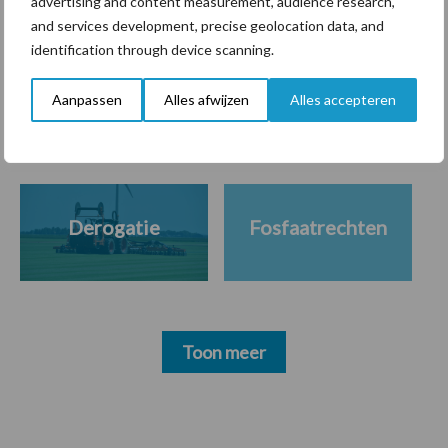
advertising and content measurement, audience research,
and services development, precise geolocation data, and
Themapagina's
identification through device scanning.
Aanpassen
Alles afwijzen
Alles accepteren
Diergezondheid
Bemesting
Fokkerij
Melkv
Derogatie
Fosfaatrechten
Toon meer