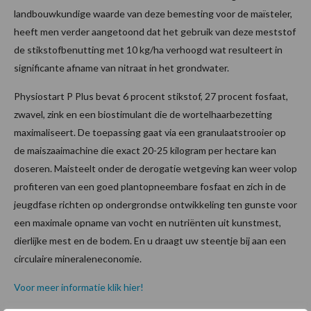
landbouwkundige waarde van deze bemesting voor de maïsteler,
heeft men verder aangetoond dat het gebruik van deze meststof
de stikstofbenutting met 10 kg/ha verhoogd wat resulteert in
significante afname van nitraat in het grondwater.
Physiostart P Plus bevat 6 procent stikstof, 27 procent fosfaat,
zwavel, zink en een biostimulant die de wortelhaarbezetting
maximaliseert. De toepassing gaat via een granulaatstrooier op
de maiszaaimachine die exact 20-25 kilogram per hectare kan
doseren. Maisteelt onder de derogatie wetgeving kan weer volop
profiteren van een goed plantopneembare fosfaat en zich in de
jeugdfase richten op ondergrondse ontwikkeling ten gunste voor
een maximale opname van vocht en nutriënten uit kunstmest,
dierlijke mest en de bodem. En u draagt uw steentje bij aan een
circulaire mineraleneconomie.
Voor meer informatie klik hier!