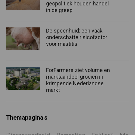
geopolitiek houden handel
in de greep
De speenhuid: een vaak
onderschatte risicofactor
voor mastitis
ForFarmers ziet volume en
marktaandeel groeien in
krimpende Nederlandse
markt
Themapagina's
Diergezondheid
Bemesting
Fokkerij
Melkv