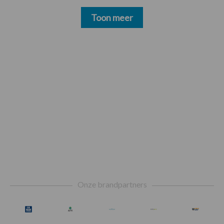
Toon meer
Footer
Onze brandpartners