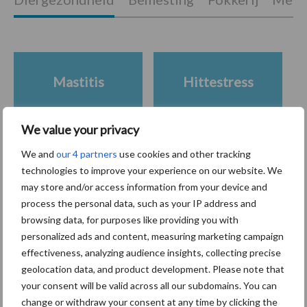
Mastitis
Hittestress
We value your privacy
We and
our 4 partners
use cookies and other tracking
Toon meer
technologies to improve your experience on our website. We
may store and/or access information from your device and
process the personal data, such as your IP address and
browsing data, for purposes like providing you with
Primaire
Recent nieuws
Partner nieuws
personalized ads and content, measuring marketing campaign
Sidebar
effectiveness, analyzing audience insights, collecting precise
geolocation data, and product development. Please note that
7 aug
Grondstoffenmarkt blijft grillig:
your consent will be valid across all our subdomains. You can
droogte en geopolitiek houden
change or withdraw your consent at any time by clicking the
handel in de greep