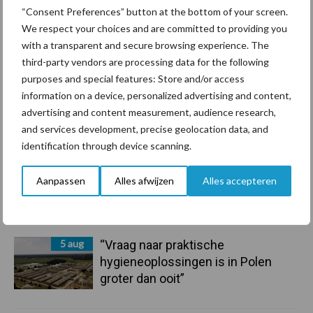
“Consent Preferences” button at the bottom of your screen.
We respect your choices and are committed to providing you
7 aug
De speenhuid: een vaak
with a transparent and secure browsing experience. The
onderschatte risicofactor voor
third-party vendors are processing data for the following
mastitis
purposes and special features: Store and/or access
information on a device, personalized advertising and content,
6 aug
ForFarmers ziet volume en
advertising and content measurement, audience research,
marktaandeel groeien in krimpende
and services development, precise geolocation data, and
Nederlandse markt
identification through device scanning.
6 aug
Tien praktische tips voor een
Aanpassen
Alles afwijzen
Alles accepteren
langere levensduur
5 aug
“Vraag naar praktische
hygieneoplossingen is in Polen
groter dan ooit”