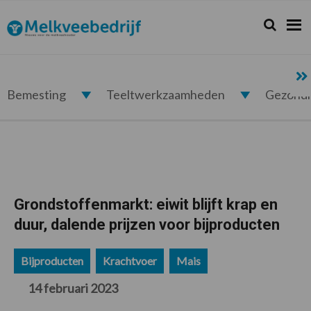
Spring
Door
Spring
Spring
naar
naar
naar
naar
Zoeken...
Zoek
Melkveebedrijf.nl
de
de
de
de
hoofdnavigatie
hoofd
eerste
voettekst
inhoud
sidebar
Bemesting
Teeltwerkzaamheden
Gezond
Grondstoffenmarkt: eiwit blijft krap en
duur, dalende prijzen voor bijproducten
Bijproducten
Krachtvoer
Mais
14 februari 2023