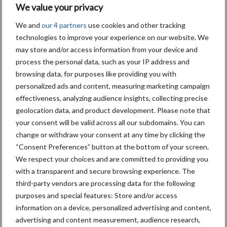
worden. Voor levering op termijn bewogen de prijzen wat verder
We value your privacy
omhoog.
We and
our 4 partners
use cookies and other tracking
technologies to improve your experience on our website. We
Dalende prijzen op de
may store and/or access information from your device and
bijproductenmarkt
process the personal data, such as your IP address and
browsing data, for purposes like providing you with
personalized ads and content, measuring marketing campaign
De
bijproducten
zijn gedaald in prijs. Met name door een dalende
effectiveness, analyzing audience insights, collecting precise
vraag omdat de bijproducten relatief duur zijn in vergelijking met
geolocation data, and product development. Please note that
de granen in de receptuur voor het mengvoer. Vooral bietenpulp
your consent will be valid across all our subdomains. You can
is flink in prijs gedaald, mede door de aanvoer van pellets met
change or withdraw your consent at any time by clicking the
citruspulp.
“Consent Preferences” button at the bottom of your screen.
We respect your choices and are committed to providing you
Tarwegries is krap, omdat er in januari weinig geproduceerd
with a transparent and secure browsing experience. The
wordt. De sojahullen- en palmpittenmarkt beweegt zich zijwaarts,
third-party vendors are processing data for the following
het aanbod en de vraag zijn in evenwicht.
purposes and special features: Store and/or access
information on a device, personalized advertising and content,
Bron:
Agrifirm
advertising and content measurement, audience research,