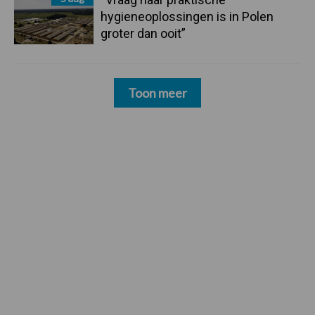
hygieneoplossingen is in Polen
groter dan ooit”
Toon meer
Footer