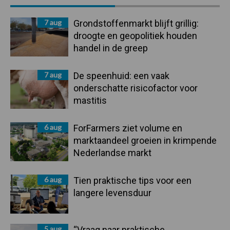
Sidebar
7 aug
Grondstoffenmarkt blijft grillig:
droogte en geopolitiek houden
handel in de greep
7 aug
De speenhuid: een vaak
onderschatte risicofactor voor
mastitis
6 aug
ForFarmers ziet volume en
marktaandeel groeien in krimpende
Nederlandse markt
6 aug
Tien praktische tips voor een
langere levensduur
5 aug
“Vraag naar praktische