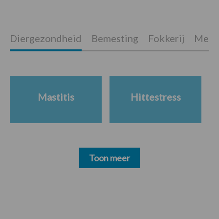
Diergezondheid
Bemesting
Fokkerij
Melkv
Mastitis
Hittestress
Toon meer
Footer