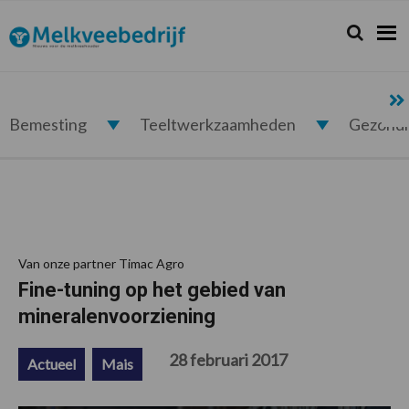
Spring
Door
Spring
Spring
naar
naar
naar
naar
Zoeken...
Zoek
Melkveebedrijf.nl
de
de
de
de
hoofdnavigatie
hoofd
eerste
voettekst
inhoud
sidebar
Bemesting
Teeltwerkzaamheden
Gezond
Van onze partner Timac Agro
Fine-tuning op het gebied van
mineralenvoorziening
28 februari 2017
Actueel
Mais