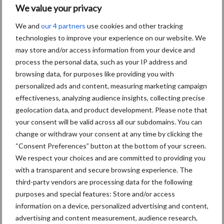
We value your privacy
samenstelling de ideale bijdrage voor aanvulling, opbouw, en
herstel van de mineralenreserves tijdens de groei, de lactatie en
We and
our 4 partners
use cookies and other tracking
het eerste gedeelte van de dracht.
technologies to improve your experience on our website. We
may store and/or access information from your device and
Voordelen Calseabloc Mineralen Likblokken:
process the personal data, such as your IP address and
browsing data, for purposes like providing you with
Op basis van zeewierkalk, Calseagrit
personalized ads and content, measuring marketing campaign
effectiveness, analyzing audience insights, collecting precise
Optimalisatie van de mineralenvoorziening per dier
geolocation data, and product development. Please note that
Rijk aan goed opneembare mineralen en spoorelementen
your consent will be valid across all our subdomains. You can
change or withdraw your consent at any time by clicking the
Gunstige invloed op de spijsvertering
“Consent Preferences” button at the bottom of your screen.
We respect your choices and are committed to providing you
Verschillende formules voor specifieke situaties
with a transparent and secure browsing experience. The
Zelfregulerend
third-party vendors are processing data for the following
purposes and special features: Store and/or access
Geen luxe consumptie
information on a device, personalized advertising and content,
advertising and content measurement, audience research,
Graadmeter voor de mineralenvoorziening op koppelniveau