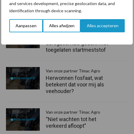
and services development, precise geolocation data, and
Aanbevolen voor jou!
identification through device scanning.
P
S
Aanpassen
Alles afwijzen
Alles accepteren
Van onze partner Timac Agro
Fosfaatbehoefte
derogatiemais gedekt met
toegelaten startmeststof
Van onze partner Timac Agro
Herwonnen fosfaat, wat
betekent dat voor mij als
veehouder?
Van onze partner Timac Agro
“Niet wachten tot het
verkeerd afloopt”