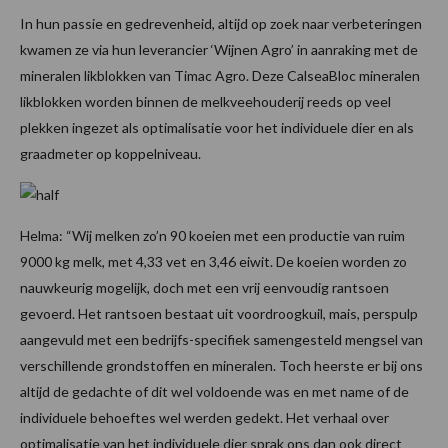
In hun passie en gedrevenheid, altijd op zoek naar verbeteringen
kwamen ze via hun leverancier ‘Wijnen Agro’ in aanraking met de
mineralen likblokken van Timac Agro. Deze CalseaBloc mineralen
likblokken worden binnen de melkveehouderij reeds op veel
plekken ingezet als optimalisatie voor het individuele dier en als
graadmeter op koppelniveau.
Helma: “Wij melken zo’n 90 koeien met een productie van ruim
9000 kg melk, met 4,33 vet en 3,46 eiwit. De koeien worden zo
nauwkeurig mogelijk, doch met een vrij eenvoudig rantsoen
gevoerd. Het rantsoen bestaat uit voordroogkuil, mais, perspulp
aangevuld met een bedrijfs-specifiek samengesteld mengsel van
verschillende grondstoffen en mineralen. Toch heerste er bij ons
altijd de gedachte of dit wel voldoende was en met name of de
individuele behoeftes wel werden gedekt. Het verhaal over
optimalisatie van het individuele dier sprak ons dan ook direct