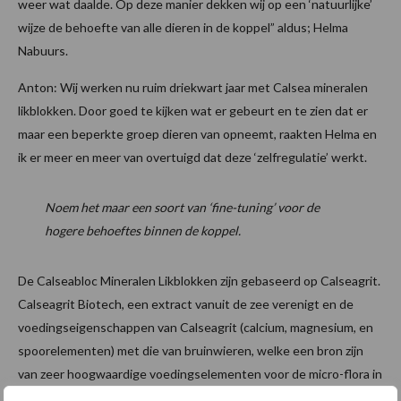
weer wat daalde. Op deze manier dekken wij op een ‘natuurlijke’
wijze de behoefte van alle dieren in de koppel” aldus; Helma
Nabuurs.
Anton: Wij werken nu ruim driekwart jaar met Calsea mineralen
likblokken. Door goed te kijken wat er gebeurt en te zien dat er
maar een beperkte groep dieren van opneemt, raakten Helma en
ik er meer en meer van overtuigd dat deze ‘zelfregulatie’ werkt.
Noem het maar een soort van ‘fine-tuning’ voor de
hogere behoeftes binnen de koppel.
De Calseabloc Mineralen Likblokken zijn gebaseerd op Calseagrit.
Calseagrit Biotech, een extract vanuit de zee verenigt en de
voedingseigenschappen van Calseagrit (calcium, magnesium, en
spoorelementen) met die van bruinwieren, welke een bron zijn
van zeer hoogwaardige voedingselementen voor de micro-flora in
de pens van herkauwers. Calseagrit Biotech is door haar minerale