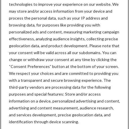
in de greep
technologies to improve your experience on our website. We
may store and/or access information from your device and
process the personal data, such as your IP address and
De speenhuid: een vaak
browsing data, for purposes like providing you with
onderschatte risicofactor
personalized ads and content, measuring marketing campaign
voor mastitis
effectiveness, analyzing audience insights, collecting precise
geolocation data, and product development. Please note that
your consent will be valid across all our subdomains. You can
change or withdraw your consent at any time by clicking the
ForFarmers ziet volume en
“Consent Preferences” button at the bottom of your screen.
marktaandeel groeien in
We respect your choices and are committed to providing you
krimpende Nederlandse
markt
with a transparent and secure browsing experience. The
third-party vendors are processing data for the following
purposes and special features: Store and/or access
information on a device, personalized advertising and content,
Themapagina's
advertising and content measurement, audience research,
and services development, precise geolocation data, and
identification through device scanning.
Diergezondheid
Bemesting
Fokkerij
Melkv