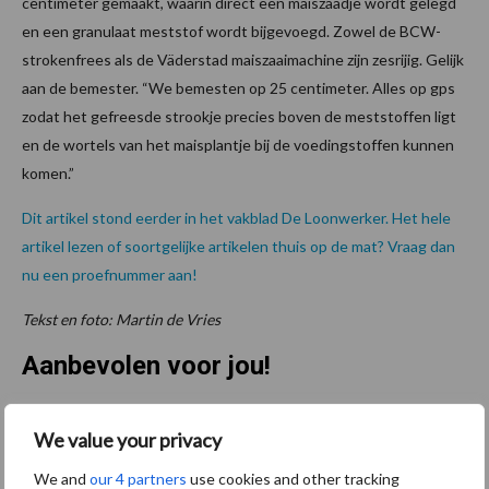
centimeter gemaakt, waarin direct een maiszaadje wordt gelegd
en een granulaat meststof wordt bijgevoegd. Zowel de BCW-
strokenfrees als de Väderstad maiszaaimachine zijn zesrijig. Gelijk
aan de bemester. “We bemesten op 25 centimeter. Alles op gps
zodat het gefreesde strookje precies boven de meststoffen ligt
en de wortels van het maisplantje bij de voedingstoffen kunnen
komen.”
Dit artikel stond eerder in het vakblad De Loonwerker. Het hele
artikel lezen of soortgelijke artikelen thuis op de mat? Vraag dan
nu een proefnummer aan!
Tekst en foto: Martin de Vries
Aanbevolen voor jou!
Grondstoffenmarkt blijft
We value your privacy
grillig: droogte en
geopolitiek houden handel
We and
our 4 partners
use cookies and other tracking