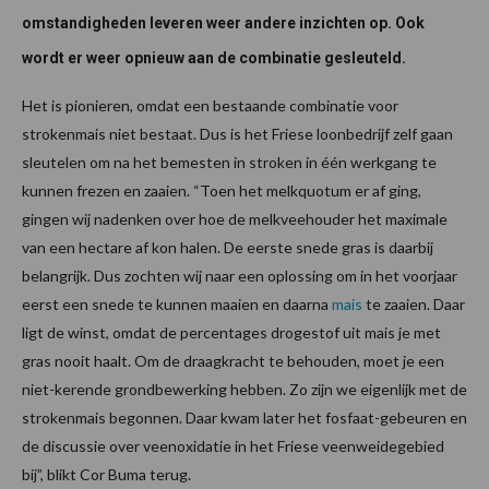
omstandigheden leveren weer andere inzichten op.
Ook
wordt
er weer opnieuw aan de combinatie gesleuteld.
Het is pionieren, omdat een bestaande combinatie voor
strokenmais niet bestaat. Dus is het Friese loonbedrijf zelf gaan
sleutelen om na het bemesten in stroken in één werkgang te
kunnen frezen en zaaien. “Toen het melkquotum er af ging,
gingen wij nadenken over hoe de melkveehouder het maximale
van een hectare af kon halen. De eerste snede gras is daarbij
belangrijk. Dus zochten wij naar een oplossing om in het voorjaar
eerst een snede te kunnen maaien en daarna
mais
te zaaien. Daar
ligt de winst, omdat de percentages drogestof uit mais je met
gras nooit haalt. Om de draagkracht te behouden, moet je een
niet-kerende grondbewerking hebben. Zo zijn we eigenlijk met de
strokenmais begonnen. Daar kwam later het fosfaat-gebeuren en
de discussie over veenoxidatie in het Friese veenweidegebied
bij”, blikt Cor Buma terug.