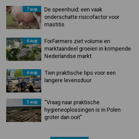
7 aug
De speenhuid: een vaak
onderschatte risicofactor voor
mastitis
6 aug
ForFarmers ziet volume en
marktaandeel groeien in krimpende
Nederlandse markt
6 aug
Tien praktische tips voor een
langere levensduur
5 aug
“Vraag naar praktische
hygieneoplossingen is in Polen
groter dan ooit”