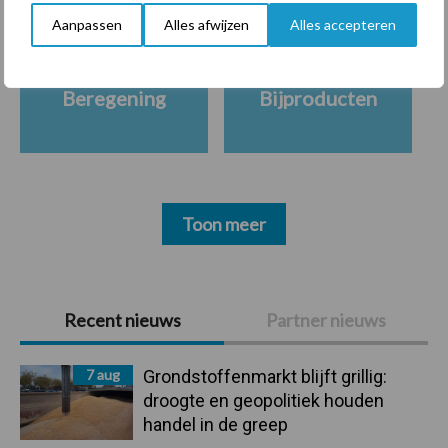
Aanpassen
Alles afwijzen
Alles accepteren
Beregening
Bijproducten
Toon meer
Primaire
Recent nieuws
Partner nieuws
Sidebar
7 aug
Grondstoffenmarkt blijft grillig:
droogte en geopolitiek houden
handel in de greep