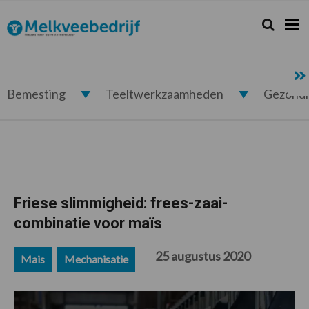
Spring
Door
Spring
Spring
naar
naar
naar
naar
Zoeken...
Zoek
Melkveebedrijf.nl
de
de
de
de
hoofdnavigatie
hoofd
eerste
voettekst
inhoud
sidebar
Bemesting
Teeltwerkzaamheden
Gezond
Friese slimmigheid: frees-zaai-
combinatie voor maïs
25 augustus 2020
Mais
Mechanisatie