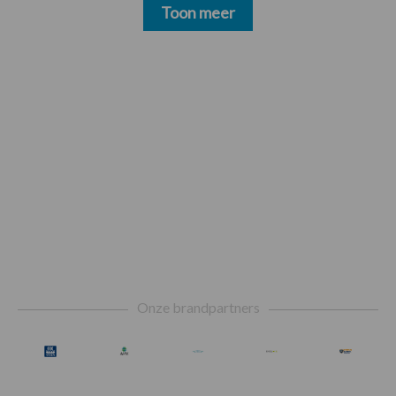
Toon meer
Footer
Onze brandpartners