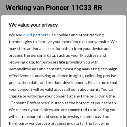
Werking van Pioneer 11C33 RR
Pioneer 11C33 RR is gebaseerd op een combinatie van
We value your privacy
homofermentatieve en heterofermentatieve melkzuurbacteriën.
We and
our 4 partners
use cookies and other tracking
Deze melkzuurbacteriën hebben een erg hoge activiteit.
technologies to improve your experience on our website. We
may store and/or access information from your device and
Pioneer 11C33 Rapid React® verbetert de efficiëntie
process the personal data, such as your IP address and
Bij het begin van het inkuilen geven de homofermentatieve
browsing data, for purposes like providing you with
melkzuurbacteriën grote hoeveelheden melkzuur af en zorgen zo
personalized ads and content, measuring marketing campaign
voor een snelle en efficiënte omzetting van de suikers in
effectiveness, analyzing audience insights, collecting precise
geolocation data, and product development. Please note that
melkzuur.
your consent will be valid across all our subdomains. You can
Pioneer 11C33 Rapid React® verbetert de aerobe stabiliteit
change or withdraw your consent at any time by clicking the
“Consent Preferences” button at the bottom of your screen.
De melkzuurbacteriën van de heterofermentatieve stam
We respect your choices and are committed to providing you
Lactobacillus buchneri LN4637 zetten een deel van het melkzuur
with a transparent and secure browsing experience. The
om in azijnzuur en 1,2-propaandiol. Het vrijkgekomen azijnzuur zal
third-party vendors are processing data for the following