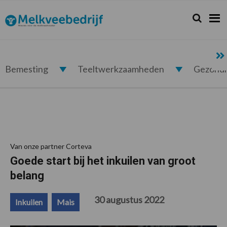
Spring
Door
Spring
Spring
naar
naar
naar
naar
Zoeken...
Zoek
Melkveebedrijf.nl
de
de
de
de
hoofdnavigatie
hoofd
eerste
voettekst
inhoud
sidebar
Bemesting
Teeltwerkzaamheden
Gezond
Van onze partner Corteva
Goede start bij het inkuilen van groot
belang
30 augustus 2022
Inkuilen
Mais