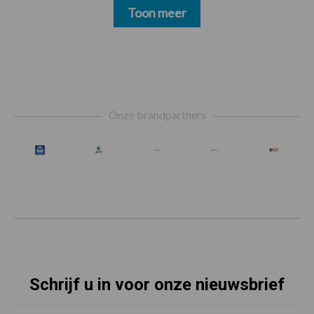
Toon meer
Footer
Onze brandpartners
Schrijf u in voor onze nieuwsbrief