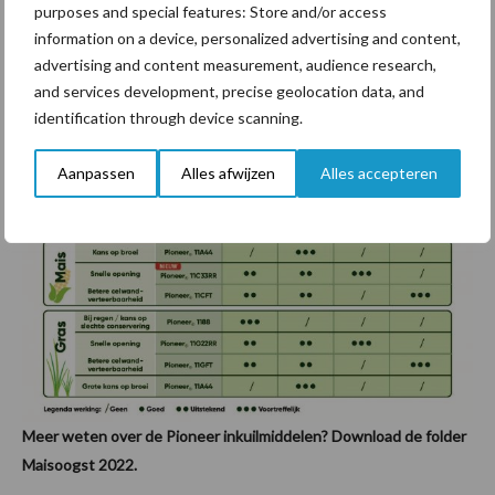
de vorming van gisten tegengaan en broei zeer effectief remmen.
purposes and special features: Store and/or access
Zo krijg je meer smakelijk ruwvoer aan het voerhek.
information on a device, personalized advertising and content,
advertising and content measurement, audience research,
Kies het juiste inkuilmiddel voor uw
and services development, precise geolocation data, and
identification through device scanning.
inkuilomstandigheden
Aanpassen
Alles afwijzen
Alles accepteren
Meer weten over de Pioneer inkuilmiddelen? Download de folder
Maisoogst 2022.