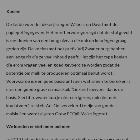
Koeien
De liefde voor de fokkerij kregen Wilbert en David met de
paplepel ingegeven. Het heeft ervoor gezorgd dat de stal gevuld
is met koeien van een hoog niveau die ook op keuringen graag
gezien zijn. De koeien met het prefix Vrij Zwanenburg hebben
een lange rib die ze veel inhoud geeft. Het zijn het type koeien
die erom vragen veel en goed gevoerd te worden zodat de
potentie om melk te produceren optimaal benut wordt.
Voorwaarde is een goed basisrantsoen wat alleen te bereiken is
met een goede gras- en maiskuil.
“
Gezond ruwvoer, dat is de
basis. Slecht ruwvoer kun je niet corrigeren, ook niet met
krachtvoer”, zo stelt Ad. Om verzekerd te zijn van goede
maiskuilen wordt al jaren Grow PEQ® Maize ingezet.
We konden er niet meer omheen
In 2013 behandelden ze als proef de helft van één maisperceel