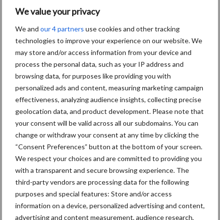
We value your privacy
David (L) en Wilbert (R) Wouters met Aftershockdochter Vrij
We and
our 4 partners
use cookies and other tracking
Zwanenburg Caro 9884, de algemeen kampioene van de Zeeuwse
technologies to improve your experience on our website. We
fokveedag 2017. Wilbert zit sinds begin 2017 in het bedrijf en
may store and/or access information from your device and
David studeert aan de Agrarische Hogeschool in Dronten. In de
process the personal data, such as your IP address and
toekomst willen de broers samen het bedrijf overnemen en
browsing data, for purposes like providing you with
doorgroeien naar 2 miljoen kg melk.
personalized ads and content, measuring marketing campaign
effectiveness, analyzing audience insights, collecting precise
Koecomfort verbeteren
geolocation data, and product development. Please note that
your consent will be valid across all our subdomains. You can
“Voordat we begonnen met driemaal daags melken hebben we
change or withdraw your consent at any time by clicking the
de melkstal aangepast en geïnvesteerd in automatisering om zo
“Consent Preferences” button at the bottom of your screen.
makkelijk mogelijk te kunnen werken. Komend jaar staat de
We respect your choices and are committed to providing you
aanpassing van de bestaande boxbedding naar diepstrooisel op
with a transparent and secure browsing experience. The
de planning. Hiermee willen we de ligtijd en herkauwactiviteit
third-party vendors are processing data for the following
verhogen maar ook de klauwgezondheid verbeteren”, vertelt
purposes and special features: Store and/or access
Wilbert over de plannen om het koecomfort op het bedrijf te
information on a device, personalized advertising and content,
verbeteren. “We willen groeien naar 2 miljoen kg melk zodat we
advertising and content measurement, audience research,