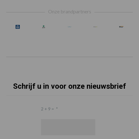
Footer
Onze brandpartners
Schrijf u in voor onze nieuwsbrief
2 + 9 =
*