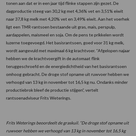
tonen aan dat er in een jaar tijd flinke stappen zijn gezet. De
dagproductie steeg van 30,2 kg met 4,36% vet en 3,51% eiwit
naar 37,8 kg melk met 4,20% vet en 3,49% eiwit. Aan het voerhek
ligt een TMR-rantsoen bestaande uit gras, mais, perspulp,
aardappelen, maismeel en soja. Om de pens te prikkelen wordt
luzerne toegevoegd. Het basisrantsoen, goed voor 31 kg melk,
wordt aangevuld met maximaal 6 kg krachtvoer. “Afgelopen najaar
hebben we de krachtvoergift in de automaat flink
teruggeschroefd en de energiedichtheid van het basisrantsoen
omhoog gebracht. De droge stof opname uit ruwvoer hebben we
verhoogd van 13 kg in november tot 16,5 kg nu. Ondanks minder
productiebrok bleef de productie stijgen”, vertelt
rantsoenadviseur Frits Weterings.
Frits Weterings beoordeelt de graskuil. “De droge stof opname uit
ruwvoer hebben we verhoogd van 13 kg in november tot 16,5 kg