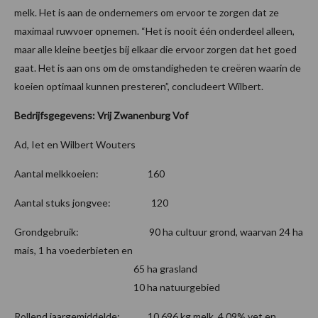
melk. Het is aan de ondernemers om ervoor te zorgen dat ze
maximaal ruwvoer opnemen. “Het is nooit één onderdeel alleen,
maar alle kleine beetjes bij elkaar die ervoor zorgen dat het goed
gaat. Het is aan ons om de omstandigheden te creëren waarin de
koeien optimaal kunnen presteren”, concludeert Wilbert.
Bedrijfsgegevens: Vrij Zwanenburg Vof
Ad, Iet en Wilbert Wouters
Aantal melkkoeien: 160
Aantal stuks jongvee: 120
Grondgebruik: 90 ha cultuur grond, waarvan 24 ha
mais, 1 ha voederbieten en
65 ha grasland
10 ha natuurgebied
Rollend jaargemiddelde: 10.696 kg melk, 4,09% vet en