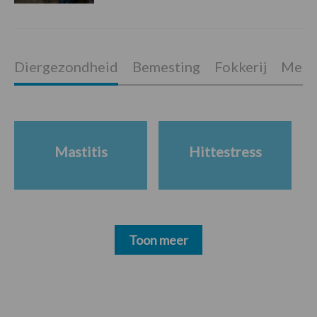
Diergezondheid
Bemesting
Fokkerij
Melkv
Mastitis
Hittestress
Toon meer