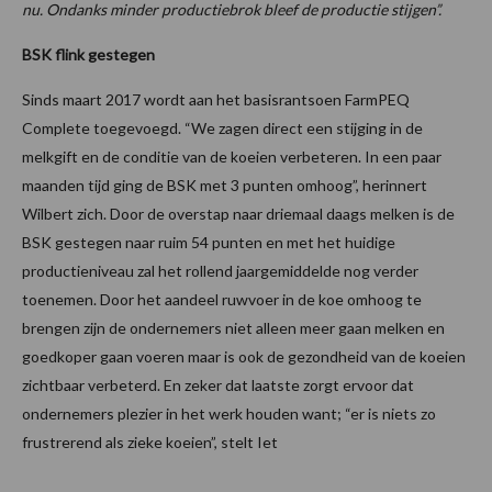
nu. Ondanks minder productiebrok bleef de productie stijgen”.
BSK flink gestegen
Sinds maart 2017 wordt aan het basisrantsoen FarmPEQ
Complete toegevoegd. “We zagen direct een stijging in de
melkgift en de conditie van de koeien verbeteren. In een paar
maanden tijd ging de BSK met 3 punten omhoog”, herinnert
Wilbert zich. Door de overstap naar driemaal daags melken is de
BSK gestegen naar ruim 54 punten en met het huidige
productieniveau zal het rollend jaargemiddelde nog verder
toenemen. Door het aandeel ruwvoer in de koe omhoog te
brengen zijn de ondernemers niet alleen meer gaan melken en
goedkoper gaan voeren maar is ook de gezondheid van de koeien
zichtbaar verbeterd. En zeker dat laatste zorgt ervoor dat
ondernemers plezier in het werk houden want; “er is niets zo
frustrerend als zieke koeien”, stelt Iet