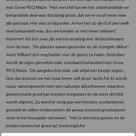
met Grow PEQ Maize. “Het verschil tussen het onbehandelde en
behandelde deel was dusdanig groot, dat we er nooit meer mee
zijn gestopt. Het was zo bijzonder. Je kon het op de rij af zien welk
deel behandeld was, dus we konden er niet meer omheen”,
herinnert Ad zich over zijn eerste ervaring met de biostimulant
voor de mais. “De planten waren gezonder en de stengels dikker”,
weet Wilbert zich nog helder voor de geest te halen. Sindsdien
wordt de eigen geteelde mais standaard behandeld met Grow
PEQ Maize. “De aangekochte mais valt altijd een beetje tegen.
Dus dan kunnen we het maar beter zelf doen”, lacht Ad. Er wordt
nauw samengewerkt met een naburige akkerbouwer waardoor
gewasrotatie goed kan worden toegepast en de mest dichtbij
wordt afgezet. Zo werd er vorig jaar een hectare voederbieten
geteeld en willen ondernemers dit gewas komend groeiseizoen
weer in het bouwplan opnemen. “Het is een mooi gewas en de
koeien nemen het goed op”, bevestigd Ad.