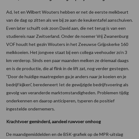
Ad, Iet en Wilbert Wouters hebben er net de eerste melkbeurt
van de dag op zitten als we bij ze aan de keukentafel aanschuiven.
Even later schuift ook zoon David aan, die net terug is van een
studiereis naar Zwitserland. Onder de noemer Vrij Zwanenburg
VOF houdt het gezin Wouters in het Zeeuwse Grijpskerke 160
melkkoeien. Het jongvee staat bij een collega veehouder zo’n 3
km verderop. Sinds een paar maanden melken ze driemaal daags
en is de productie, die al flink in de lift zat, nog verder gestegen.
“Door de huidige maatregelen ga je anders naar je koeien en je
bedrijf kijken”, beredeneert Iet de gewijzigde bedrijfsvoering als
gevolg van veranderde marktomstandigheden. Problemen tijdig
onderkennen en daarop anticiperen, typeren de positief
ingestelde ondernemers.
Krachtvoer geminderd, aandeel ruwvoer omhoog
De maandgemiddelden en de BSK-grafiek op de MPR-uitslag