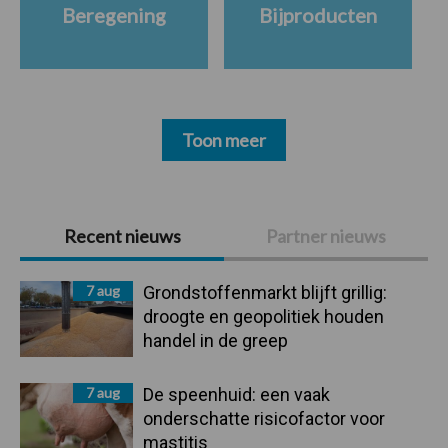
Beregening
Bijproducten
Toon meer
Primaire
Recent nieuws
Partner nieuws
Sidebar
7 aug
Grondstoffenmarkt blijft grillig:
droogte en geopolitiek houden
handel in de greep
7 aug
De speenhuid: een vaak
onderschatte risicofactor voor
mastitis