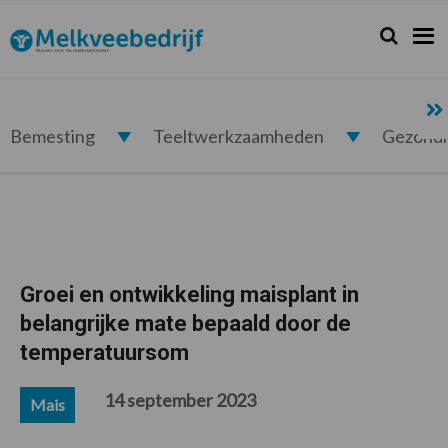
Spring
Door
Spring
Spring
naar
naar
naar
naar
Zoeken...
Zoek
Melkveebedrijf.nl
de
de
de
de
hoofdnavigatie
hoofd
eerste
voettekst
inhoud
sidebar
Bemesting
Teeltwerkzaamheden
Gezond
Groei en ontwikkeling maisplant in
belangrijke mate bepaald door de
temperatuursom
14 september 2023
Mais