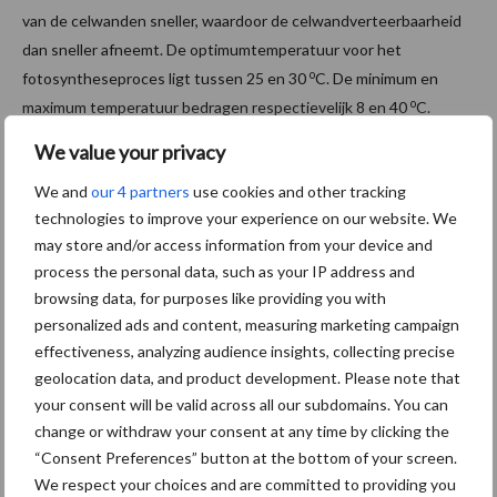
van de celwanden sneller, waardoor de celwandverteerbaarheid
dan sneller afneemt. De optimumtemperatuur voor het
o
fotosyntheseproces ligt tussen 25 en 30
C. De minimum en
o
maximum temperatuur bedragen respectievelijk 8 en 40
C.
We value your privacy
Temperatuursom bepaalt bloei en
We and
our 4 partners
use cookies and other tracking
afrijping van mais
technologies to improve your experience on our website. We
may store and/or access information from your device and
De temperatuur beïnvloedt in sterke mate de ontwikkeling en
process the personal data, such as your IP address and
groei van het gewas. Bij hogere temperaturen zal de mais sneller
browsing data, for purposes like providing you with
kiemen en vroeger bloeien. Een vroeger bloeiend gewas zal ook
personalized ads and content, measuring marketing campaign
een hoger kolfaandeel en daarmee een hoger zetmeelgehalte en
effectiveness, analyzing audience insights, collecting precise
geolocation data, and product development. Please note that
voederwaarde opleveren. Ook de afrijping verloopt bij een
your consent will be valid across all our subdomains. You can
hogere temperatuur sneller waardoor er eerder geoogst kan
change or withdraw your consent at any time by clicking the
worden. Uit ouder onderzoek komt naar voren dat de
“Consent Preferences” button at the bottom of your screen.
o
temperatuursom (temperatuur vanaf >6
C, gemeten vanaf de
We respect your choices and are committed to providing you
dag van zaai) een goede graadmeter is voor de ontwikkeling van