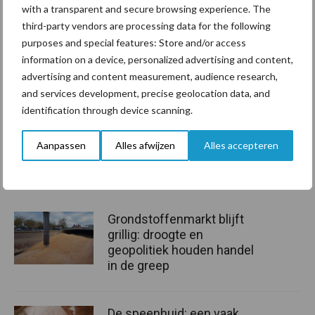
with a transparent and secure browsing experience. The
de maisplant. Globaal kan worden gesteld dat snijmais oogstrijp is
third-party vendors are processing data for the following
wanneer de totale temperatuursom in de buurt komt van
purposes and special features: Store and/or access
o
o
1500
C. Het bloeitijdstip ligt in de buurt van 830
C.
information on a device, personalized advertising and content,
advertising and content measurement, audience research,
In de app van de maismonitor vermeldt Agrifirm wekelijks de
and services development, precise geolocation data, and
temperatuursom, dus doe daar je voordeel mee om het juiste
identification through device scanning.
oogstmoment in te schatten.
Aanpassen
Alles afwijzen
Alles accepteren
Bron:
Agrifirm
Aanbevolen voor jou!
Grondstoffenmarkt blijft
grillig: droogte en
geopolitiek houden handel
in de greep
De speenhuid: een vaak