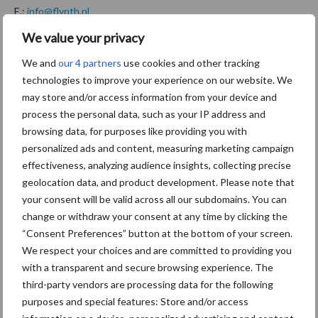
E.:
info@flynth.nl
W.:
www.flynth.nl
We value your privacy
Aanbevolen voor jou!
We and
our 4 partners
use cookies and other tracking
technologies to improve your experience on our website. We
may store and/or access information from your device and
Grondstoffenmarkt blijft
process the personal data, such as your IP address and
grillig: droogte en
browsing data, for purposes like providing you with
geopolitiek houden handel
in de greep
personalized ads and content, measuring marketing campaign
effectiveness, analyzing audience insights, collecting precise
geolocation data, and product development. Please note that
De speenhuid: een vaak
your consent will be valid across all our subdomains. You can
onderschatte risicofactor
change or withdraw your consent at any time by clicking the
voor mastitis
“Consent Preferences” button at the bottom of your screen.
We respect your choices and are committed to providing you
with a transparent and secure browsing experience. The
third-party vendors are processing data for the following
ForFarmers ziet volume en
purposes and special features: Store and/or access
marktaandeel groeien in