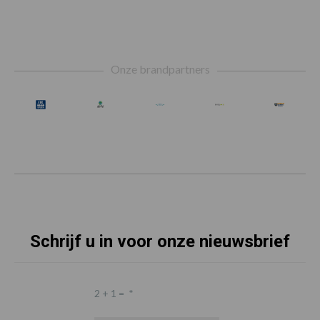
Footer
Onze brandpartners
Schrijf u in voor onze nieuwsbrief
2 + 1 =
*