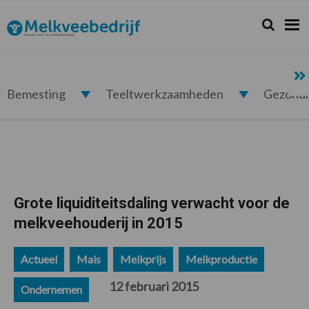
Spring
Door
Spring
Spring
naar
naar
naar
naar
Zoeken...
Zoek
Melkveebedrijf.nl
de
de
de
de
hoofdnavigatie
hoofd
eerste
voettekst
inhoud
sidebar
Bemesting
Teeltwerkzaamheden
Gezond
Grote liquiditeitsdaling verwacht voor de
melkveehouderij in 2015
Actueel
Mais
Melkprijs
Melkproductie
12 februari 2015
Ondernemen