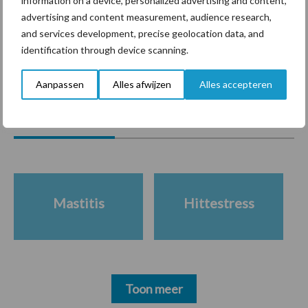
information on a device, personalized advertising and content,
krimpende Nederlandse
advertising and content measurement, audience research,
markt
and services development, precise geolocation data, and
identification through device scanning.
Themapagina's
Aanpassen
Alles afwijzen
Alles accepteren
Diergezondheid
Bemesting
Fokkerij
Melkv
Mastitis
Hittestress
Toon meer