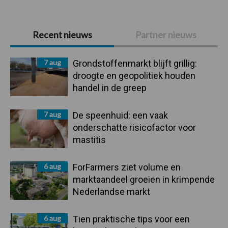
Primaire
Recent nieuws
Partner nieuws
Sidebar
7 aug
Grondstoffenmarkt blijft grillig:
droogte en geopolitiek houden
handel in de greep
7 aug
De speenhuid: een vaak
onderschatte risicofactor voor
mastitis
6 aug
ForFarmers ziet volume en
marktaandeel groeien in krimpende
Nederlandse markt
6 aug
Tien praktische tips voor een