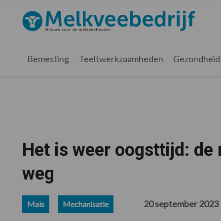
Spring
Door
Spring
Spring
naar
naar
naar
naar
Melkveebedrijf.nl
de
de
de
de
hoofdnavigatie
hoofd
eerste
voettekst
inhoud
sidebar
Bemesting
Teeltwerkzaamheden
Gezondheid
Het is weer oogsttijd: d
weg
20 september 2023
Mais
Mechanisatie