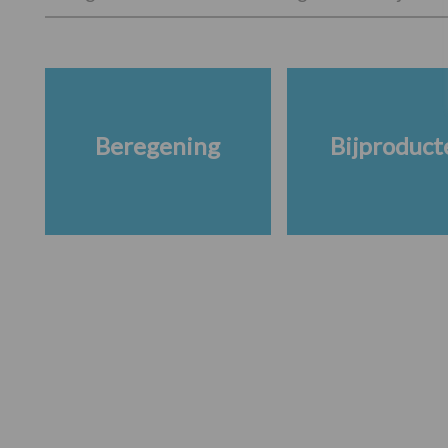
Beregening
Bijproduct
Footer