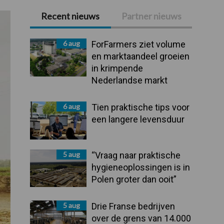
Recent nieuws
Partner nieuws
Primaire
Sidebar
6 aug
ForFarmers ziet volume
en marktaandeel groeien
in krimpende
Nederlandse markt
6 aug
Tien praktische tips voor
een langere levensduur
5 aug
“Vraag naar praktische
hygieneoplossingen is in
Polen groter dan ooit”
5 aug
Drie Franse bedrijven
over de grens van 14.000