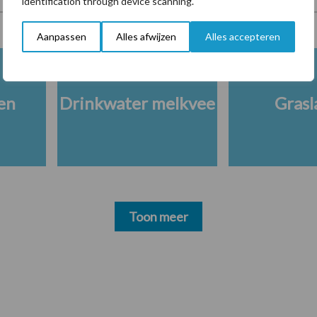
identification through device scanning.
Aanpassen
Alles afwijzen
Alles accepteren
en
Drinkwater melkvee
Grasl
Toon meer