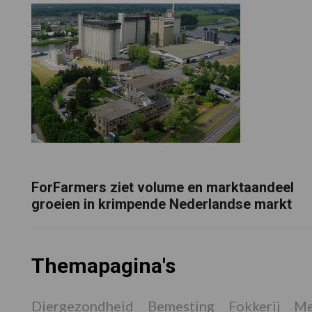
ForFarmers ziet volume en marktaandeel
groeien in krimpende Nederlandse markt
Themapagina's
Diergezondheid
Bemesting
Fokkerij
Me