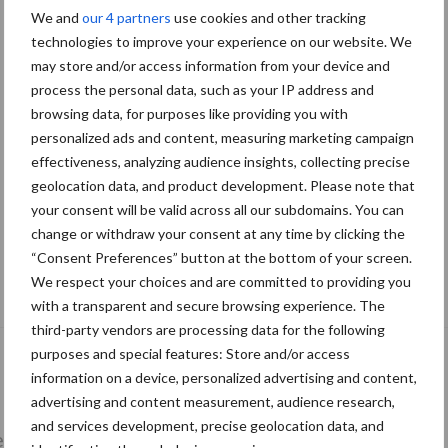
We and
our 4 partners
use cookies and other tracking
technologies to improve your experience on our website. We
may store and/or access information from your device and
process the personal data, such as your IP address and
browsing data, for purposes like providing you with
personalized ads and content, measuring marketing campaign
effectiveness, analyzing audience insights, collecting precise
geolocation data, and product development. Please note that
your consent will be valid across all our subdomains. You can
change or withdraw your consent at any time by clicking the
“Consent Preferences” button at the bottom of your screen.
Tien praktische tips voor een langere
We respect your choices and are committed to providing you
levensduur
with a transparent and secure browsing experience. The
third-party vendors are processing data for the following
purposes and special features: Store and/or access
information on a device, personalized advertising and content,
advertising and content measurement, audience research,
and services development, precise geolocation data, and
lkveebedrijf
Veevoer
Wet en regelgeving