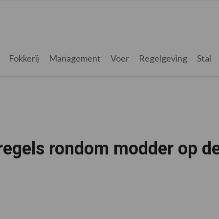
Fokkerij
Management
Voer
Regelgeving
Stal
e regels rondom modder op d