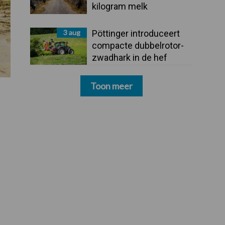
kilogram melk
3 aug
Pöttinger introduceert
compacte dubbelrotor-
zwadhark in de hef
Toon meer