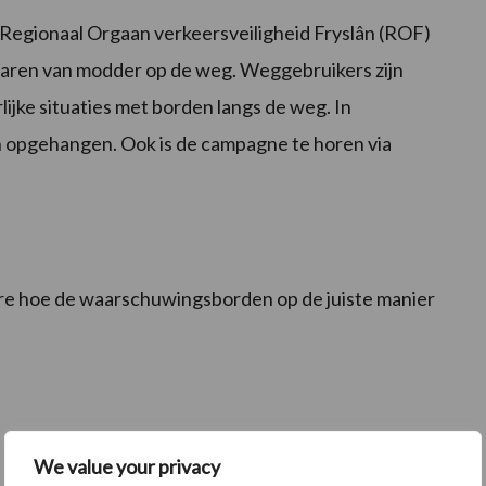
t Regionaal Orgaan verkeersveiligheid Fryslân (ROF)
aren van modder op de weg. Weggebruikers zijn
ijke situaties met borden langs de weg. In
 opgehangen. Ook is de campagne te horen via
e hoe de waarschuwingsborden op de juiste manier
We value your privacy