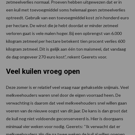
zetmeelverlies normaal. Proeven hebben uitgewezen dat er in
een kuil met toevoegmiddel soms helemaal geen zetmeelverlies
optreedt. Gebruik van een toevoegmiddel kost zo’n honderd euro
per hectare. De winst die je hebt doordat er minder zetmeel
verloren gaat is vele malen hoger. Bij een opbrengst van 6.000
kilogram zetmeel per hectare betekent tien procent verlies 600
kilogram zetmeel. Dit is gelijk aan één ton maismeel, dat vandaag
de dag ongeveer 270 euro kost”, rekent Geerets voor.
Veel kuilen vroeg open
Deze zomer is er relatief veel vraag naar gehakselde snijmais. Veel
melkveehouders waren snel door de eigen voorraad heen. De
verwachting is daarom dat veel melkveehouders snel willen gaan
voeren van de nieuwe oogst van dit jaar. De kans is dan groot dat
de kuil nog niet voldoende geconserveerd is. Hier is doorgaans
minimaal vier weken voor nodig. Geerets: “Ik verwacht dat er
melkveehouders zijn die na twee weken de kuil al willen openen.