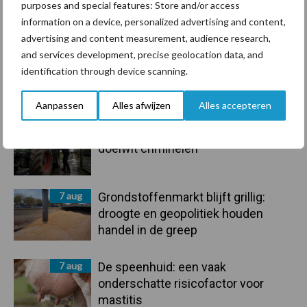
purposes and special features: Store and/or access
information on a device, personalized advertising and content,
Toon meer
advertising and content measurement, audience research,
and services development, precise geolocation data, and
identification through device scanning.
Primaire
Recent nieuws
Partner nieuws
Aanpassen
Alles afwijzen
Alles accepteren
Sidebar
10 aug
Machines en werktuigen gewild
doelwit criminelen
7 aug
Grondstoffenmarkt blijft grillig:
droogte en geopolitiek houden
handel in de greep
7 aug
De speenhuid: een vaak
onderschatte risicofactor voor
mastitis