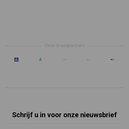
Footer
Onze brandpartners
Schrijf u in voor onze nieuwsbrief