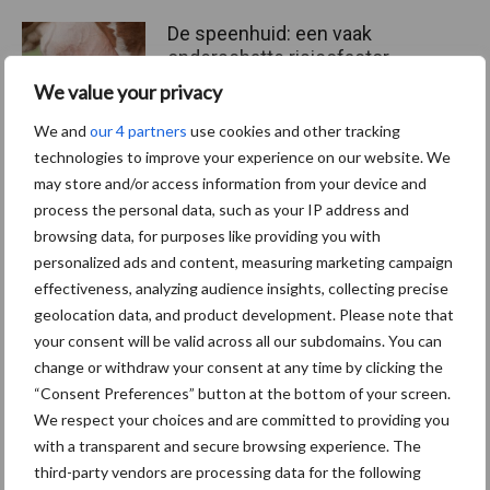
De speenhuid: een vaak
onderschatte risicofactor
voor mastitis
We value your privacy
We and
our 4 partners
use cookies and other tracking
technologies to improve your experience on our website. We
may store and/or access information from your device and
Themapagina's
process the personal data, such as your IP address and
browsing data, for purposes like providing you with
personalized ads and content, measuring marketing campaign
Diergezondheid
Bemesting
Fokkerij
Melkv
effectiveness, analyzing audience insights, collecting precise
geolocation data, and product development. Please note that
your consent will be valid across all our subdomains. You can
change or withdraw your consent at any time by clicking the
Beregening
Bijproducten
“Consent Preferences” button at the bottom of your screen.
We respect your choices and are committed to providing you
with a transparent and secure browsing experience. The
third-party vendors are processing data for the following