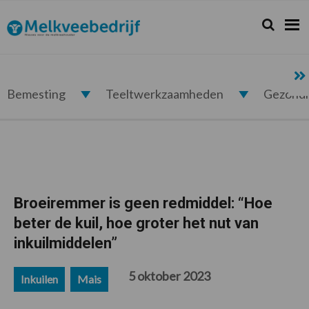
Spring
Door
Spring
Spring
naar
naar
naar
naar
Zoeken...
Zoek
Melkveebedrijf.nl
de
de
de
de
hoofdnavigatie
hoofd
eerste
voettekst
inhoud
sidebar
Bemesting
Teeltwerkzaamheden
Gezond
Broeiremmer is geen redmiddel: “Hoe
beter de kuil, hoe groter het nut van
inkuilmiddelen”
5 oktober 2023
Inkuilen
Mais