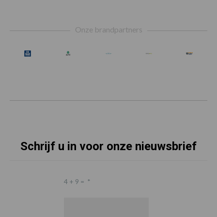
Footer
Onze brandpartners
Schrijf u in voor onze nieuwsbrief
4 + 9 =
*