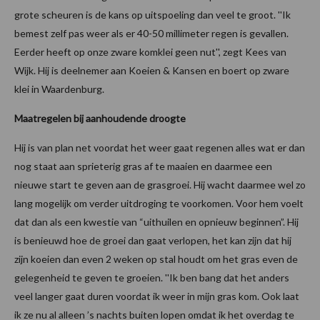
grote scheuren is de kans op uitspoeling dan veel te groot. ''Ik
bemest zelf pas weer als er 40-50 millimeter regen is gevallen.
Eerder heeft op onze zware komklei geen nut'', zegt Kees van
Wijk. Hij is deelnemer aan Koeien & Kansen en boert op zware
klei in Waardenburg.
Maatregelen bij aanhoudende droogte
Hij is van plan net voordat het weer gaat regenen alles wat er dan
nog staat aan sprieterig gras af te maaien en daarmee een
nieuwe start te geven aan de grasgroei. Hij wacht daarmee wel zo
lang mogelijk om verder uitdroging te voorkomen. Voor hem voelt
dat dan als een kwestie van “uithuilen en opnieuw beginnen”. Hij
is benieuwd hoe de groei dan gaat verlopen, het kan zijn dat hij
zijn koeien dan even 2 weken op stal houdt om het gras even de
gelegenheid te geven te groeien. ''Ik ben bang dat het anders
veel langer gaat duren voordat ik weer in mijn gras kom. Ook laat
ik ze nu al alleen ’s nachts buiten lopen omdat ik het overdag te