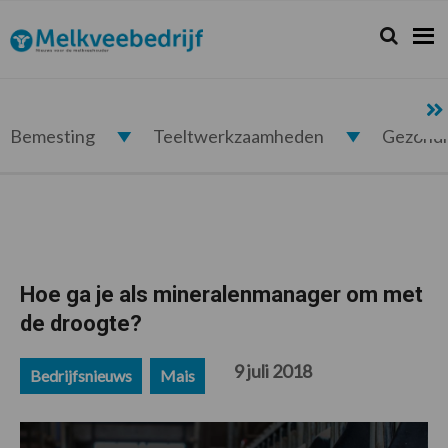
Spring
Door
Spring
Spring
naar
naar
naar
naar
Zoeken...
Zoek
Melkveebedrijf.nl
de
de
de
de
hoofdnavigatie
hoofd
eerste
voettekst
inhoud
sidebar
Bemesting
Teeltwerkzaamheden
Gezond
Hoe ga je als mineralenmanager om met
de droogte?
9 juli 2018
Bedrijfsnieuws
Mais