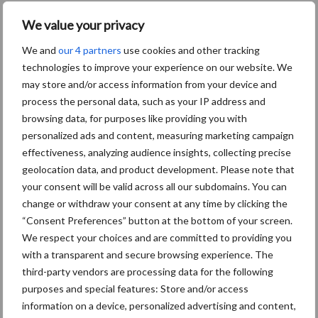
We value your privacy
We and
our 4 partners
use cookies and other tracking
Themapagina's
technologies to improve your experience on our website. We
may store and/or access information from your device and
Diergezondheid
Bemesting
Fokkerij
Melkv
process the personal data, such as your IP address and
browsing data, for purposes like providing you with
personalized ads and content, measuring marketing campaign
effectiveness, analyzing audience insights, collecting precise
geolocation data, and product development. Please note that
Ligbox &
Bedrijfsnieuws
your consent will be valid across all our subdomains. You can
Voerhekken
change or withdraw your consent at any time by clicking the
“Consent Preferences” button at the bottom of your screen.
We respect your choices and are committed to providing you
with a transparent and secure browsing experience. The
Toon meer
third-party vendors are processing data for the following
purposes and special features: Store and/or access
information on a device, personalized advertising and content,