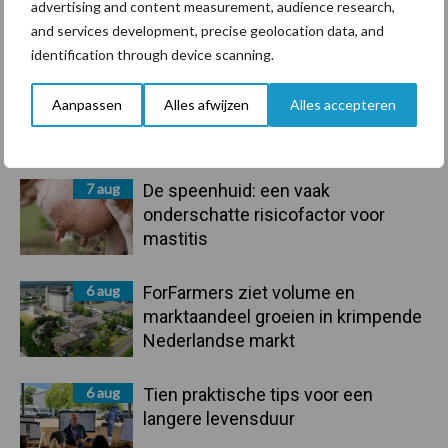
advertising and content measurement, audience research,
Primaire
Recent nieuws
Partner nieuws
and services development, precise geolocation data, and
identification through device scanning.
Sidebar
7 aug
Grondstoffenmarkt blijft grillig:
Aanpassen
Alles afwijzen
Alles accepteren
droogte en geopolitiek houden
handel in de greep
7 aug
De speenhuid: een vaak
onderschatte risicofactor voor
mastitis
6 aug
ForFarmers ziet volume en
marktaandeel groeien in krimpende
Nederlandse markt
6 aug
Tien praktische tips voor een
langere levensduur