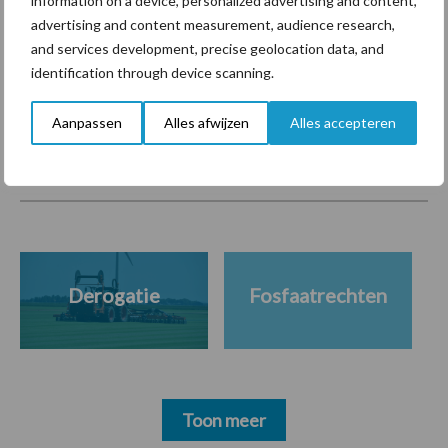
information on a device, personalized advertising and content,
krimpende Nederlandse
advertising and content measurement, audience research,
markt
and services development, precise geolocation data, and
identification through device scanning.
Themapagina's
Aanpassen
Alles afwijzen
Alles accepteren
Diergezondheid
Bemesting
Fokkerij
Melkv
Derogatie
Fosfaatrechten
Toon meer