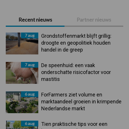
Primaire
Recent nieuws
Partner nieuws
Sidebar
7 aug
Grondstoffenmarkt blijft grillig:
droogte en geopolitiek houden
handel in de greep
7 aug
De speenhuid: een vaak
onderschatte risicofactor voor
mastitis
6 aug
ForFarmers ziet volume en
marktaandeel groeien in krimpende
Nederlandse markt
6 aug
Tien praktische tips voor een