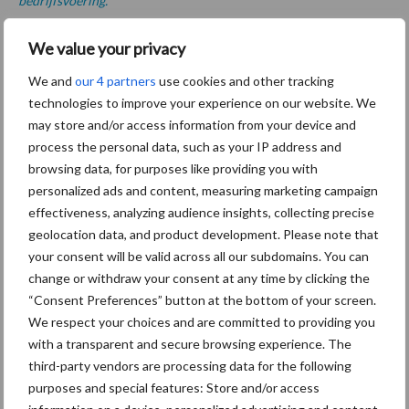
bedrijfsvoering.
We value your privacy
Aanbevolen voor jou!
We and
our 4 partners
use cookies and other tracking
technologies to improve your experience on our website. We
may store and/or access information from your device and
Grondstoffenmarkt blijft
process the personal data, such as your IP address and
grillig: droogte en
browsing data, for purposes like providing you with
geopolitiek houden handel
in de greep
personalized ads and content, measuring marketing campaign
effectiveness, analyzing audience insights, collecting precise
geolocation data, and product development. Please note that
De speenhuid: een vaak
your consent will be valid across all our subdomains. You can
onderschatte risicofactor
change or withdraw your consent at any time by clicking the
voor mastitis
“Consent Preferences” button at the bottom of your screen.
We respect your choices and are committed to providing you
with a transparent and secure browsing experience. The
third-party vendors are processing data for the following
ForFarmers ziet volume en
purposes and special features: Store and/or access
marktaandeel groeien in