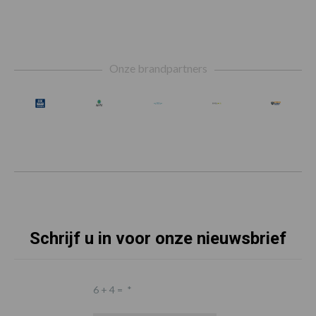
Footer
Onze brandpartners
Schrijf u in voor onze nieuwsbrief
6 + 4 =
*