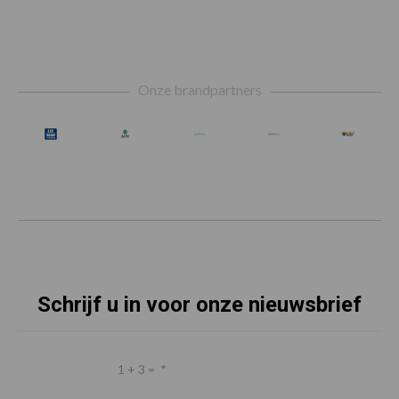
Footer
Onze brandpartners
Schrijf u in voor onze nieuwsbrief
1 + 3 =
*