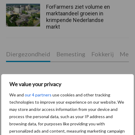
ForFarmers ziet volume en
marktaandeel groeien in
krimpende Nederlandse
markt
Diergezondheid
Bemesting
Fokkerij
Melkv
We value your privacy
Mastitis
Hittestress
We and
our 4 partners
use cookies and other tracking
technologies to improve your experience on our website. We
may store and/or access information from your device and
process the personal data, such as your IP address and
browsing data, for purposes like providing you with
Toon meer
personalized ads and content, measuring marketing campaign