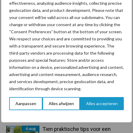
effectiveness, analyzing audience insights, collecting precise
geolocation data, and product development. Please note that
Primaire
your consent will be valid across all our subdomains. You can
Recent nieuws
Partner nieuws
change or withdraw your consent at any time by clicking the
Sidebar
“Consent Preferences” button at the bottom of your screen.
7 aug
Grondstoffenmarkt blijft grillig:
We respect your choices and are committed to providing you
droogte en geopolitiek houden
with a transparent and secure browsing experience. The
handel in de greep
third-party vendors are processing data for the following
purposes and special features: Store and/or access
information on a device, personalized advertising and content,
7 aug
De speenhuid: een vaak
advertising and content measurement, audience research,
onderschatte risicofactor voor
and services development, precise geolocation data, and
mastitis
identification through device scanning.
6 aug
ForFarmers ziet volume en
Aanpassen
Alles afwijzen
Alles accepteren
marktaandeel groeien in krimpende
Nederlandse markt
6 aug
Tien praktische tips voor een