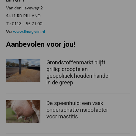
Van der Haveweg 2
4411 RB RILLAND
T.: 0113 – 55 71 00
W.:
www.limagrain.nl
Aanbevolen voor jou!
Grondstoffenmarkt blijft
grillig: droogte en
geopolitiek houden handel
in de greep
De speenhuid: een vaak
onderschatte risicofactor
voor mastitis