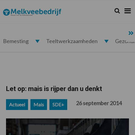
Spring
Door
Spring
Spring
naar
naar
naar
naar
Zoeken...
Zoek
Melkveebedrijf.nl
de
de
de
de
hoofdnavigatie
hoofd
eerste
voettekst
inhoud
sidebar
Bemesting
Teeltwerkzaamheden
Gezond
Let op: mais is rijper dan u denkt
26 september 2014
Actueel
Mais
SDE+