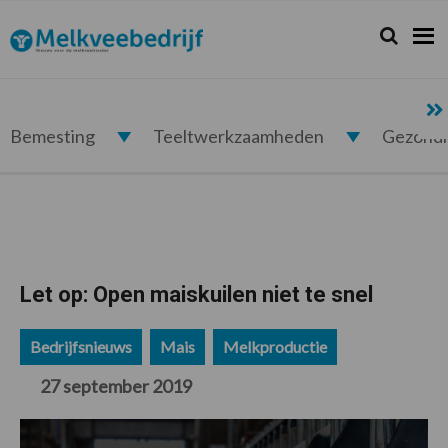
Spring
Door
Spring
Spring
naar
naar
naar
naar
Zoeken...
Zoek
Melkveebedrijf.nl
de
de
de
de
hoofdnavigatie
hoofd
eerste
voettekst
inhoud
sidebar
Bemesting
Teeltwerkzaamheden
Gezond
Let op: Open maiskuilen niet te snel
Bedrijfsnieuws
Mais
Melkproductie
27 september 2019