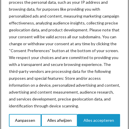
Bedrijfsnieuws
process the personal data, such as your IP address and
Voerhekken
browsing data, for purposes like providing you with
personalized ads and content, measuring marketing campaign
effectiveness, analyzing audience insights, collecting precise
geolocation data, and product development. Please note that
Toon meer
your consent will be valid across all our subdomains. You can
change or withdraw your consent at any time by clicking the
“Consent Preferences” button at the bottom of your screen.
We respect your choices and are committed to providing you
Primaire
Recent nieuws
Partner nieuws
with a transparent and secure browsing experience. The
Sidebar
third-party vendors are processing data for the following
purposes and special features: Store and/or access
5 aug
“Vraag naar praktische
information on a device, personalized advertising and content,
hygieneoplossingen is in Polen
advertising and content measurement, audience research,
groter dan ooit”
and services development, precise geolocation data, and
identification through device scanning.
5 aug
Drie Franse bedrijven over de grens
van 14.000 kilogram melk
Aanpassen
Alles afwijzen
Alles accepteren