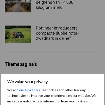
de grens van 14.000
kilogram melk
Pöttinger introduceert
compacte dubbelrotor-
zwadhark in de hef
Themapagina's
Diergezondheid
Bemesting
Fokkerij
Melkv
We value your privacy
We and
our 4 partners
use cookies and other tracking
technologies to improve your experience on our website. We
may store and/or access information from your device and
Ligbox &