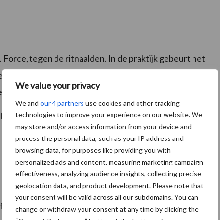
 Force, tegen de ritnaalden. In de praktijk gebeurt het
cten (ritnaalden) wordt opgevreten door vogels. Om
We value your privacy
rde behandeling van Force plus Korit 20CS.
We and
our 4 partners
use cookies and other tracking
technologies to improve your experience on our website. We
aar in de zgn. Insecticide-zaadbehandeling (met o.a.
may store and/or access information from your device and
process the personal data, such as your IP address and
browsing data, for purposes like providing you with
personalized ads and content, measuring marketing campaign
effectiveness, analyzing audience insights, collecting precise
geolocation data, and product development. Please note that
your consent will be valid across all our subdomains. You can
niform gewas met sterke agronomische eigenschappen.
change or withdraw your consent at any time by clicking the