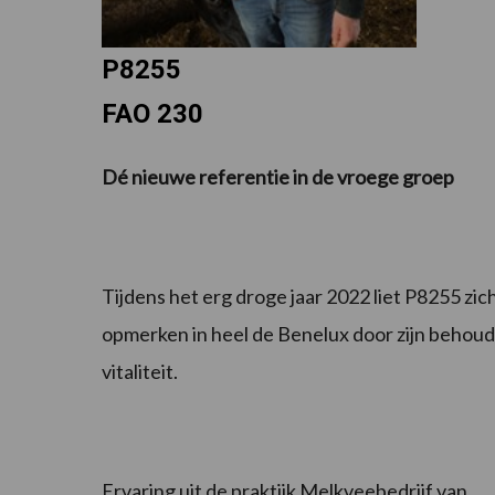
P8255
FAO 230
Dé nieuwe referentie in de vroege groep
Tijdens het erg droge jaar 2022 liet P8255 zic
opmerken in heel de Benelux door zijn behoud
vitaliteit.
Ervaring uit de praktijk Melkveebedrijf van