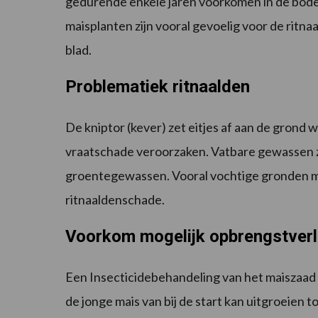
gedurende enkele jaren voorkomen in de bode
maisplanten zijn vooral gevoelig voor de ritnaa
blad.
Problematiek ritnaalden
De kniptor (kever) zet eitjes af aan de grond
vraatschade veroorzaken. Vatbare gewassen z
groentegewassen. Vooral vochtige gronden met
ritnaaldenschade.
Voorkom mogelijk opbrengstverli
Een Insecticidebehandeling van het maiszaad is
de jonge mais van bij de start kan uitgroeien 