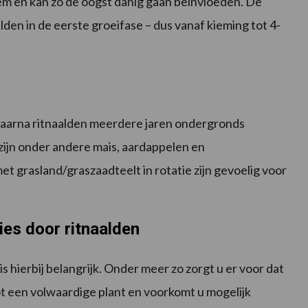
m en kan zo de oogst danig gaan beïnvloeden. De
lden in de eerste groeifase – dus vanaf kieming tot 4-
 waarna ritnaalden meerdere jaren ondergronds
ijn onder andere mais, aardappelen en
 grasland/graszaadteelt in rotatie zijn gevoelig voor
es door ritnaalden
 hierbij belangrijk. Onder meer zo zorgt u er voor dat
tot een volwaardige plant en voorkomt u mogelijk