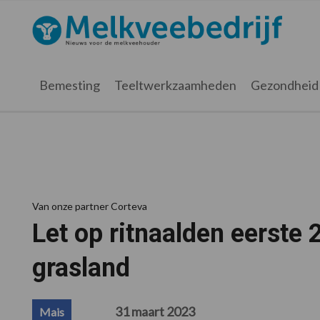
Spring
Door
Spring
Spring
naar
naar
naar
naar
Melkveebedrijf.nl
de
de
de
de
hoofdnavigatie
hoofd
eerste
voettekst
inhoud
sidebar
Bemesting
Teeltwerkzaamheden
Gezondheid
Van onze partner Corteva
Let op ritnaalden eerste 
grasland
31 maart 2023
Mais