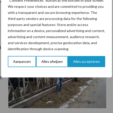
“Consent Preferences” button at the bottom of your screen.
oor verschillende grondsoorten.
Lees meer.
We respect your choices and are committed to providing you
with a transparent and secure browsing experience. The
third-party vendors are processing data for the following
purposes and special features: Store and/or access
information on a device, personalized advertising and content,
advertising and content measurement, audience research,
and services development, precise geolocation data, and
id –
identification through device scanning.
Aanpassen
Alles afwijzen
Alles accepteren
f.
: