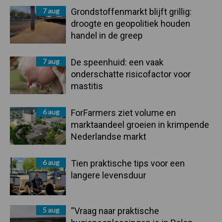
7 aug
Grondstoffenmarkt blijft grillig:
droogte en geopolitiek houden
handel in de greep
7 aug
De speenhuid: een vaak
onderschatte risicofactor voor
mastitis
6 aug
ForFarmers ziet volume en
marktaandeel groeien in krimpende
Nederlandse markt
6 aug
Tien praktische tips voor een
langere levensduur
5 aug
“Vraag naar praktische