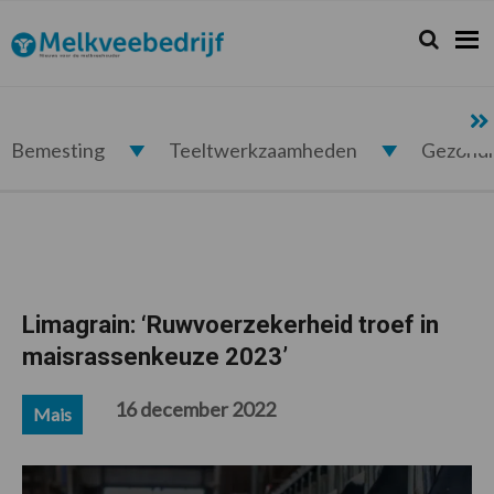
Spring
Door
Spring
Spring
naar
naar
naar
naar
Zoeken...
Zoek
Melkveebedrijf.nl
de
de
de
de
hoofdnavigatie
hoofd
eerste
voettekst
inhoud
sidebar
Bemesting
Teeltwerkzaamheden
Gezond
Limagrain: ‘Ruwvoerzekerheid troef in
maisrassenkeuze 2023’
16 december 2022
Mais