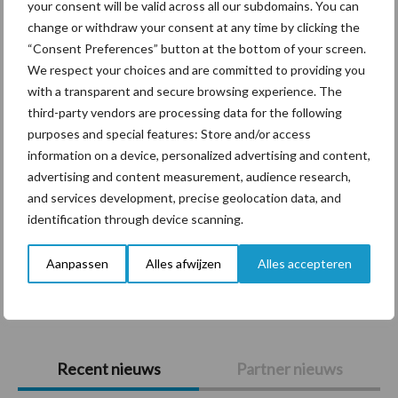
your consent will be valid across all our subdomains. You can
Themapagina's
change or withdraw your consent at any time by clicking the
“Consent Preferences” button at the bottom of your screen.
Diergezondheid
Bemesting
Fokkerij
Melkv
We respect your choices and are committed to providing you
with a transparent and secure browsing experience. The
third-party vendors are processing data for the following
purposes and special features: Store and/or access
information on a device, personalized advertising and content,
Beregening
Bijproducten
advertising and content measurement, audience research,
and services development, precise geolocation data, and
identification through device scanning.
Aanpassen
Alles afwijzen
Alles accepteren
Toon meer
Primaire
Recent nieuws
Partner nieuws
Sidebar