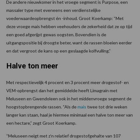
De andere nieuwkomer in het vroege segment is Purpose, een
massaler type met eveneens een verdienstelijke
voederwaardeopbrengst én -inhoud. Groot Koerkamp: “Met
deze vroege mais hebben veehouders de zekerheid dat ze op tijd
een goed afgerijpt gewas oogsten. Bovendien is de
uitgangspositie bij droogte beter, want de rassen bloeien eerder
en dat vergroot de kans op een geslaagde kolfvulling.”
Halve ton meer
Met respectievelijk 4 procent en 3 procent meer drogestof- en
VEM-opbrengst dan het gemiddelde heeft Limagrain met
Meluseen en Gwendoleen ook in het middenvroege segment de
hoogstopbrengende rassen. “Als de
mais
twee tot drie weken
langer kan staan, haal je hiermee minimaal een halve ton meer van
een hectare,” zegt Groot Koerkamp.
“Meluseen neigt met z’n relatief drogestofgehalte van 107