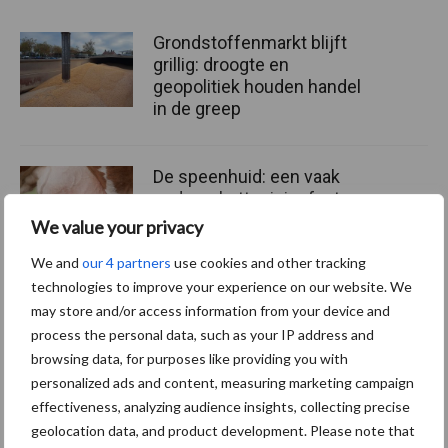
Grondstoffenmarkt blijft
grillig: droogte en
geopolitiek houden handel
in de greep
De speenhuid: een vaak
onderschatte risicofactor
voor mastitis
We value your privacy
We and
our 4 partners
use cookies and other tracking
technologies to improve your experience on our website. We
ForFarmers ziet volume en
may store and/or access information from your device and
marktaandeel groeien in
process the personal data, such as your IP address and
krimpende Nederlandse
browsing data, for purposes like providing you with
markt
personalized ads and content, measuring marketing campaign
effectiveness, analyzing audience insights, collecting precise
geolocation data, and product development. Please note that