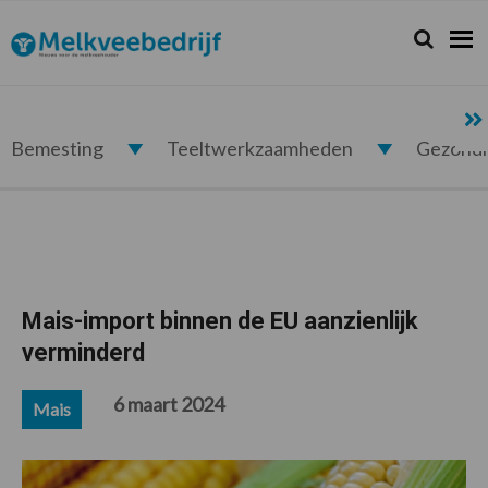
Spring
Door
Spring
Spring
naar
naar
naar
naar
Zoeken...
Zoek
Melkveebedrijf.nl
de
de
de
de
hoofdnavigatie
hoofd
eerste
voettekst
inhoud
sidebar
Bemesting
Teeltwerkzaamheden
Gezond
Mais-import binnen de EU aanzienlijk
verminderd
6 maart 2024
Mais