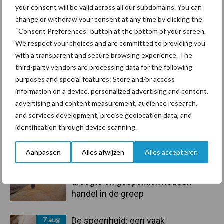
your consent will be valid across all our subdomains. You can
Sidebar
change or withdraw your consent at any time by clicking the
10 aug
Tot 5 ton per wiel om
“Consent Preferences” button at the bottom of your screen.
ondergrondverdichting te beperken
We respect your choices and are committed to providing you
with a transparent and secure browsing experience. The
third-party vendors are processing data for the following
10 aug
Jaarverslag 2025 Royal A-ware:
purposes and special features: Store and/or access
omzet groeit, nettoresultaat daalt
information on a device, personalized advertising and content,
advertising and content measurement, audience research,
and services development, precise geolocation data, and
10 aug
Machines en werktuigen gewild
identification through device scanning.
doelwit criminelen
Aanpassen
Alles afwijzen
Alles accepteren
7 aug
Grondstoffenmarkt blijft grillig:
droogte en geopolitiek houden
handel in de greep
7 aug
De speenhuid: een vaak