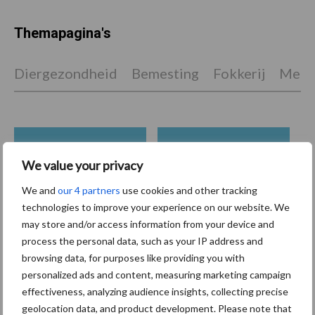
Themapagina's
Diergezondheid
Bemesting
Fokkerij
Melkv
Beregening
Bijproducten
We value your privacy
We and
our 4 partners
use cookies and other tracking
technologies to improve your experience on our website. We
may store and/or access information from your device and
process the personal data, such as your IP address and
Toon meer
browsing data, for purposes like providing you with
personalized ads and content, measuring marketing campaign
effectiveness, analyzing audience insights, collecting precise
Primaire
geolocation data, and product development. Please note that
Recent nieuws
Partner nieuws