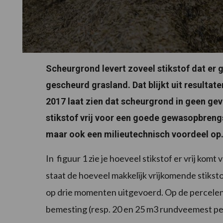
Scheurgrond levert zoveel stikstof dat er 
gescheurd grasland. Dat blijkt uit resultat
2017 laat zien dat scheurgrond in geen gev
stikstof vrij voor een goede gewasopbrengst
maar ook een milieutechnisch voordeel op
In figuur 1 zie je hoeveel stikstof er vrij kom
staat de hoeveel makkelijk vrijkomende stikst
op drie momenten uitgevoerd. Op de percelen 
bemesting (resp. 20 en 25 m3 rundveemest per 