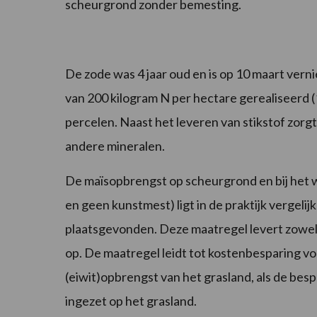
scheurgrond zonder bemesting.
De zode was 4 jaar oud en is op 10 maart vern
van 200 kilogram N per hectare gerealiseerd (
percelen. Naast het leveren van stikstof zor
andere mineralen.
De maïsopbrengst op scheurgrond en bij het w
en geen kunstmest) ligt in de praktijk vergel
plaatsgevonden. Deze maatregel levert zowel
op. De maatregel leidt tot kostenbesparing vo
(eiwit)opbrengst van het grasland, als de be
ingezet op het grasland.