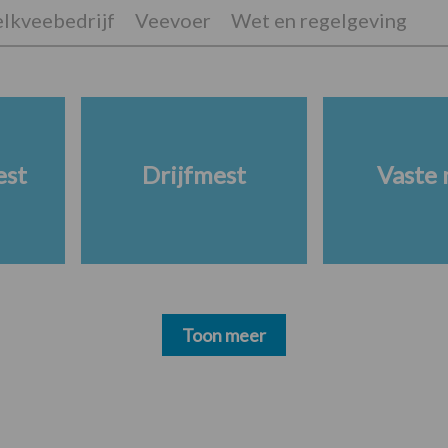
lkveebedrijf
Veevoer
Wet en regelgeving
est
Drijfmest
Vaste 
Toon meer