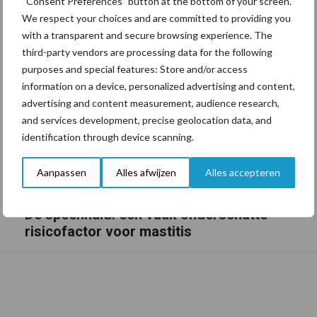
“Consent Preferences” button at the bottom of your screen.
We respect your choices and are committed to providing you
with a transparent and secure browsing experience. The
third-party vendors are processing data for the following
purposes and special features: Store and/or access
information on a device, personalized advertising and content,
advertising and content measurement, audience research,
and services development, precise geolocation data, and
identification through device scanning.
Aanpassen
Alles afwijzen
Alles accepteren
De speenhuid: een vaak onderschatte
risicofactor voor mastitis