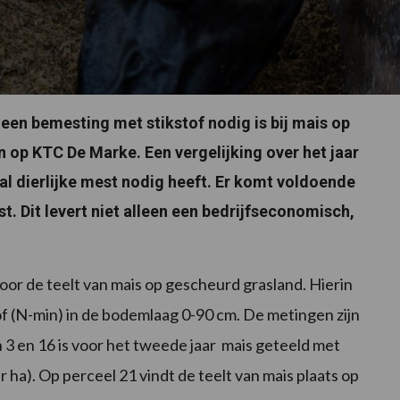
geen bemesting met stikstof nodig is bij mais op
en op KTC De Marke. Een vergelijking over het jaar
al dierlijke mest nodig heeft. Er komt voldoende
. Dit levert niet alleen een bedrijfseconomisch,
.
t voor de teelt van mais op gescheurd grasland. Hierin
of (N-min) in de bodemlaag 0-90 cm. De metingen zijn
3 en 16 is voor het tweede jaar mais geteeld met
ha). Op perceel 21 vindt de teelt van mais plaats op