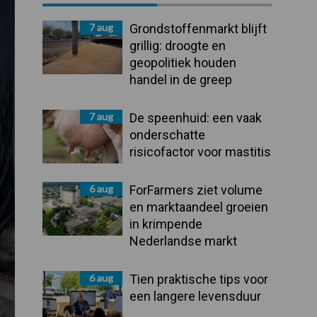
Sidebar
7 aug
Grondstoffenmarkt blijft
grillig: droogte en
geopolitiek houden
handel in de greep
7 aug
De speenhuid: een vaak
onderschatte
risicofactor voor mastitis
6 aug
ForFarmers ziet volume
en marktaandeel groeien
in krimpende
Nederlandse markt
6 aug
Tien praktische tips voor
een langere levensduur