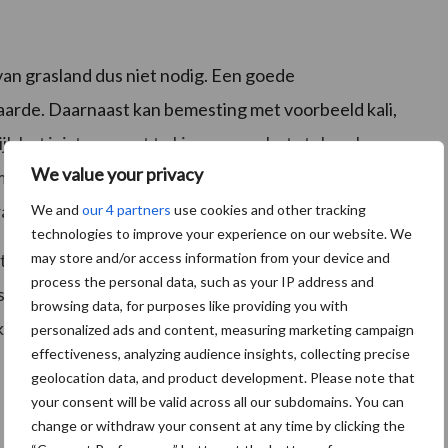
 van grasland dus niet nodig. Een goede
aarde. Daarnaast kan bemesting met voorbeeld kali,
rijk het juist moment te kiezen voor het stuk maken van
We value your privacy
eestal in de eerste helft van maart. Dit is een goede
acht van het land goed is.
We and
our 4 partners
use cookies and other tracking
technologies to improve your experience on our website. We
may store and/or access information from your device and
tart kan de mais de vrijkomende stikstof nog
process the personal data, such as your IP address and
noodzakelijk om de stikstof die na augustus vrijkomt
browsing data, for purposes like providing you with
 ook op scheurgrond een vanggewas noodzakelijk is om de
personalized ads and content, measuring marketing campaign
effectiveness, analyzing audience insights, collecting precise
geolocation data, and product development. Please note that
your consent will be valid across all our subdomains. You can
change or withdraw your consent at any time by clicking the