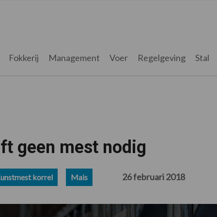
Fokkerij
Management
Voer
Regelgeving
Stal
ft geen mest nodig
26 februari 2018
unstmest korrel
Mais