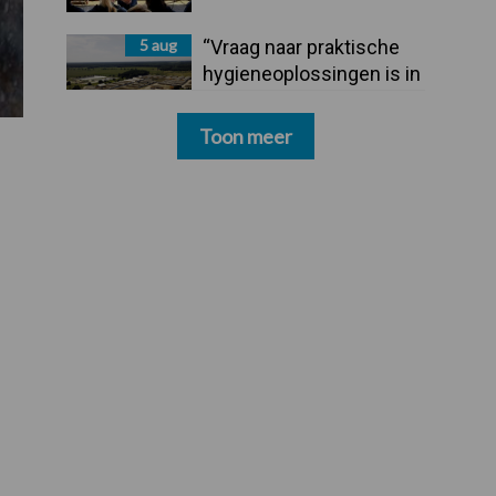
5 aug
“Vraag naar praktische
hygieneoplossingen is in
Polen groter dan ooit”
Toon meer