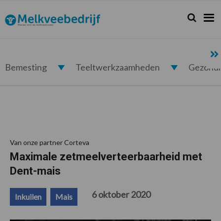
Spring
Door
Spring
Spring
naar
naar
naar
naar
Zoeken...
Zoek
Melkveebedrijf.nl
de
de
de
de
hoofdnavigatie
hoofd
eerste
voettekst
inhoud
sidebar
Bemesting
Teeltwerkzaamheden
Gezond
Van onze partner Corteva
Maximale zetmeelverteerbaarheid met
Dent-mais
6 oktober 2020
Inkuilen
Mais