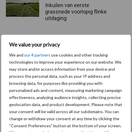
Inkuilen van eerste
grassnede voorlopig flinke
uitdaging
Van onze partner Corteva
We value your privacy
Nieuwe zaadbehandeling
tegen ritnaalden haalt goede
We and
our 4 partners
use cookies and other tracking
resultaten
technologies to improve your experience on our website. We
may store and/or access information from your device and
process the personal data, such as your IP address and
browsing data, for purposes like providing you with
Themapagina's
personalized ads and content, measuring marketing campaign
effectiveness, analyzing audience insights, collecting precise
Diergezondheid
Bemesting
Fokkerij
Melkv
geolocation data, and product development. Please note that
your consent will be valid across all our subdomains. You can
change or withdraw your consent at any time by clicking the
“Consent Preferences” button at the bottom of your screen.