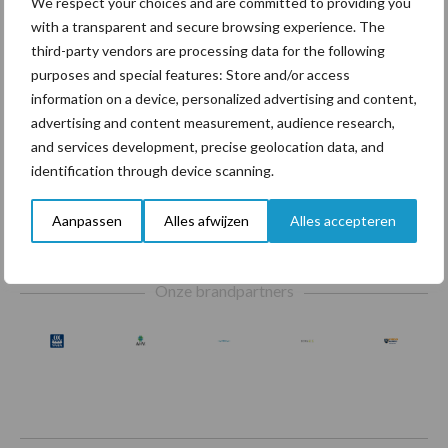
We respect your choices and are committed to providing you
Beregening
Bijproducten
with a transparent and secure browsing experience. The
third-party vendors are processing data for the following
purposes and special features: Store and/or access
information on a device, personalized advertising and content,
advertising and content measurement, audience research,
Toon meer
and services development, precise geolocation data, and
identification through device scanning.
Aanpassen
Alles afwijzen
Alles accepteren
Footer
Onze brandpartners