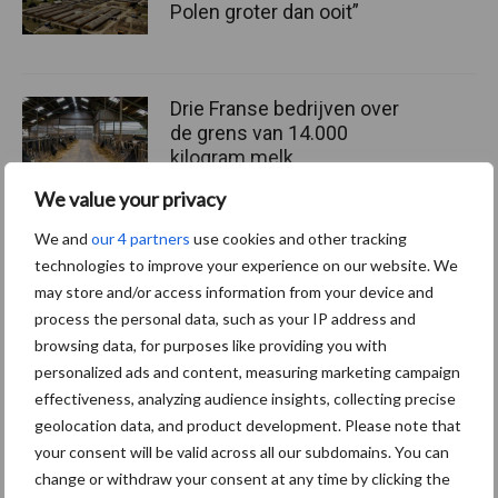
Polen groter dan ooit”
Drie Franse bedrijven over
de grens van 14.000
kilogram melk
We value your privacy
We and
our 4 partners
use cookies and other tracking
Pöttinger introduceert
technologies to improve your experience on our website. We
compacte dubbelrotor-
may store and/or access information from your device and
zwadhark in de hef
process the personal data, such as your IP address and
browsing data, for purposes like providing you with
personalized ads and content, measuring marketing campaign
effectiveness, analyzing audience insights, collecting precise
Themapagina's
geolocation data, and product development. Please note that
your consent will be valid across all our subdomains. You can
change or withdraw your consent at any time by clicking the
Diergezondheid
Bemesting
Fokkerij
Melkv