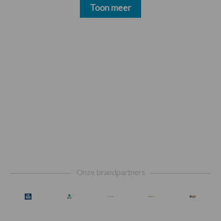
Toon meer
Footer
Onze brandpartners