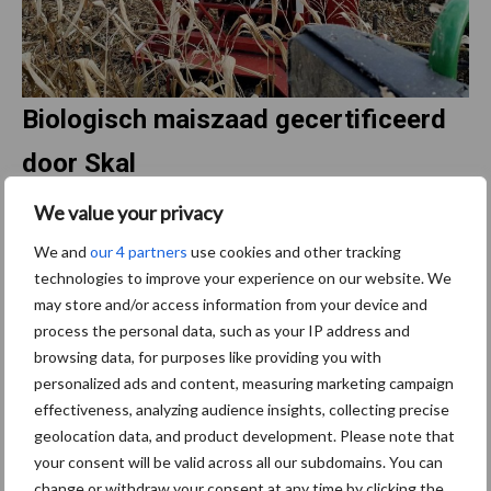
Biologisch maiszaad gecertificeerd
door Skal
We value your privacy
Maisras P8333 is verkrijgbaar als Biologisch Maiszaad. Pioneer is
een van de grootste leveranciers van biologisch geproduceerde
We and
our 4 partners
use cookies and other tracking
technologies to improve your experience on our website. We
maiszaden in Europa. Sinds 2021 zijn de Pioneer maiszaden zaden
may store and/or access information from your device and
ook gecertificeerd door Skal Biocontrole in Nederland.
process the personal data, such as your IP address and
In het Overijsselse Rijssen heeft Pioneer een eigen MKS-
browsing data, for purposes like providing you with
maisproefveld liggen. De gezaaide maisrassen worden hier als
personalized ads and content, measuring marketing campaign
Mais Kolven Schroot (MKS) geoogst om zo specifiek de MKS-
effectiveness, analyzing audience insights, collecting precise
geolocation data, and product development. Please note that
opbrengst en voederwaarde te bepalen. In onze nieuwe
your consent will be valid across all our subdomains. You can
Maiscatalogus 2022 leest u meer over onze maisproefvelden. U
change or withdraw your consent at any time by clicking the