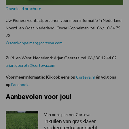
Download brochure
Uw Pioneer-contactpersonen voor meer informatie in Nederland:
Noord- en Oost-Nederland: Oscar Koppelman, tel. 06 / 10 34 75
72
Oscar.koppelman@corteva.com
Zuid- en West-Nederland: Arjan Geerets, tel. 06 / 30 12 44 02
arjan.geerets@corteva.com
Voor meer informatie: Kijk ook eens op
Corteva.nl
én volg ons
op
Facebook
.
Aanbevolen voor jou!
P
S
Van onze partner Corteva
Inkuilen van grasklaver
verdient extra aandacht