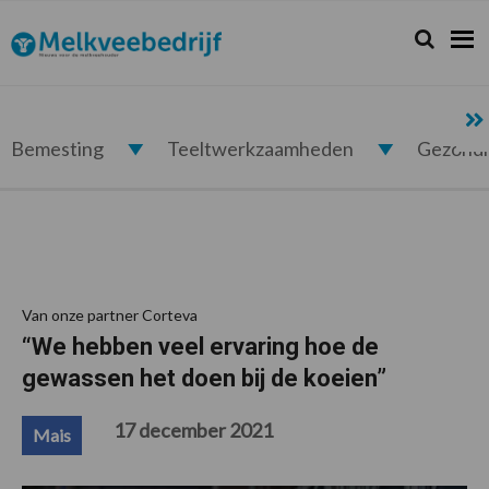
Spring
Door
Spring
Spring
naar
naar
naar
naar
Zoeken...
Zoek
Melkveebedrijf.nl
de
de
de
de
hoofdnavigatie
hoofd
eerste
voettekst
inhoud
sidebar
Bemesting
Teeltwerkzaamheden
Gezond
Van onze partner Corteva
“We hebben veel ervaring hoe de
gewassen het doen bij de koeien”
17 december 2021
Mais