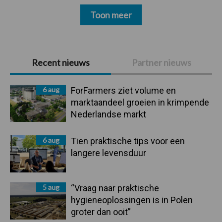
Toon meer
Primaire
Recent nieuws
Partner nieuws
Sidebar
6 aug
ForFarmers ziet volume en
marktaandeel groeien in krimpende
Nederlandse markt
6 aug
Tien praktische tips voor een
langere levensduur
5 aug
“Vraag naar praktische
hygieneoplossingen is in Polen
groter dan ooit”