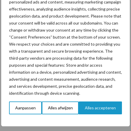
personalized ads and content, measuring marketing campaign
“Vraag naar praktische
effectiveness, analyzing audience insights, collecting precise
hygieneoplossingen is in
geolocation data, and product development. Please note that
Polen groter dan ooit”
your consent will be valid across all our subdomains. You can
change or withdraw your consent at any time by clicking the
“Consent Preferences” button at the bottom of your screen.
We respect your choices and are committed to providing you
Themapagina's
with a transparent and secure browsing experience. The
third-party vendors are processing data for the following
purposes and special features: Store and/or access
Diergezondheid
Bemesting
Fokkerij
Melkv
information on a device, personalized advertising and content,
advertising and content measurement, audience research,
and services development, precise geolocation data, and
identification through device scanning.
Mastitis
Hittestress
Aanpassen
Alles afwijzen
Alles accepteren