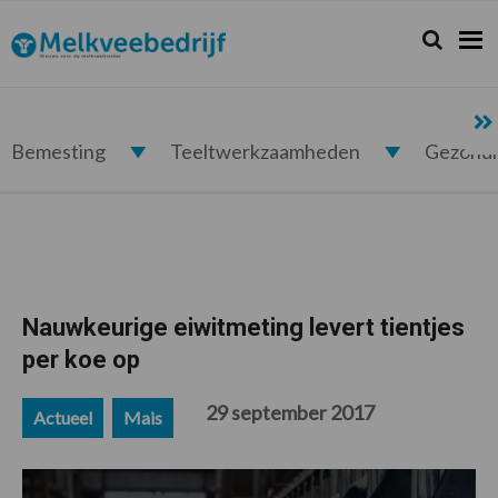
Spring
Door
Spring
Spring
naar
naar
naar
naar
Zoeken...
Zoek
Melkveebedrijf.nl
de
de
de
de
hoofdnavigatie
hoofd
eerste
voettekst
inhoud
sidebar
Bemesting
Teeltwerkzaamheden
Gezond
Nauwkeurige eiwitmeting levert tientjes
per koe op
29 september 2017
Actueel
Mais