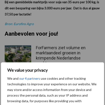
Bij een gemiddelde marktprijs voor soja van 35 euro per 100 kg, is
dit een besparing van bijna 3.000 euro per jaar. Dat is dus al gauw
37,50 per lactatie!
Bron: Eurofins Agro
Aanbevolen voor jou!
ForFarmers ziet volume en
marktaandeel groeien in
krimpende Nederlandse
markt
We value your privacy
We and
our 4 partners
use cookies and other tracking
Tien praktische tips voor
een langere levensduur
technologies to improve your experience on our website. We
may store and/or access information from your device and
process the personal data, such as your IP address and
browsing data, for purposes like providing you with