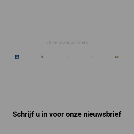
Footer
Onze brandpartners
Schrijf u in voor onze nieuwsbrief