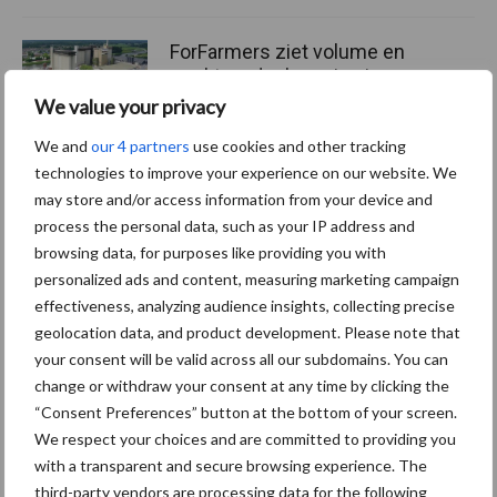
ForFarmers ziet volume en
marktaandeel groeien in
krimpende Nederlandse
We value your privacy
markt
We and
our 4 partners
use cookies and other tracking
technologies to improve your experience on our website. We
may store and/or access information from your device and
Themapagina's
process the personal data, such as your IP address and
browsing data, for purposes like providing you with
personalized ads and content, measuring marketing campaign
Diergezondheid
Bemesting
Fokkerij
Melkv
effectiveness, analyzing audience insights, collecting precise
geolocation data, and product development. Please note that
your consent will be valid across all our subdomains. You can
change or withdraw your consent at any time by clicking the
“Consent Preferences” button at the bottom of your screen.
Beregening
Bijproducten
We respect your choices and are committed to providing you
with a transparent and secure browsing experience. The
third-party vendors are processing data for the following