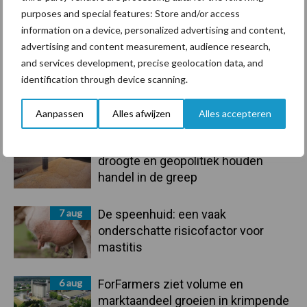
purposes and special features: Store and/or access
information on a device, personalized advertising and content,
Toon meer
advertising and content measurement, audience research,
and services development, precise geolocation data, and
identification through device scanning.
Primaire
Recent nieuws
Partner nieuws
Aanpassen
Alles afwijzen
Alles accepteren
Sidebar
7 aug
Grondstoffenmarkt blijft grillig:
droogte en geopolitiek houden
handel in de greep
7 aug
De speenhuid: een vaak
onderschatte risicofactor voor
mastitis
6 aug
ForFarmers ziet volume en
marktaandeel groeien in krimpende