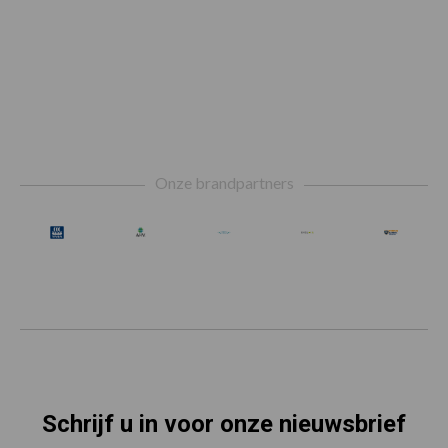
Footer
Onze brandpartners
Schrijf u in voor onze nieuwsbrief