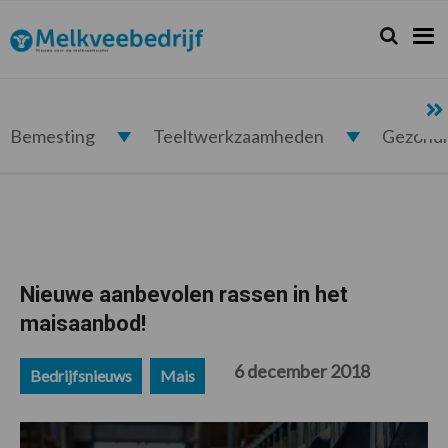
Spring
Door
Spring
Spring
naar
naar
naar
naar
Zoeken...
Zoek
Melkveebedrijf.nl
de
de
de
de
hoofdnavigatie
hoofd
eerste
voettekst
inhoud
sidebar
Bemesting
Teeltwerkzaamheden
Gezond
Nieuwe aanbevolen rassen in het
maisaanbod!
6 december 2018
Bedrijfsnieuws
Mais