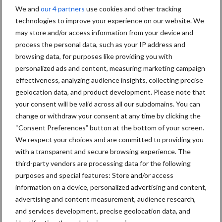
Grondstoffenmarkt blijft
We and
our 4 partners
use cookies and other tracking
grillig: droogte en
technologies to improve your experience on our website. We
geopolitiek houden handel
in de greep
may store and/or access information from your device and
process the personal data, such as your IP address and
browsing data, for purposes like providing you with
De speenhuid: een vaak
personalized ads and content, measuring marketing campaign
onderschatte risicofactor
effectiveness, analyzing audience insights, collecting precise
voor mastitis
geolocation data, and product development. Please note that
your consent will be valid across all our subdomains. You can
change or withdraw your consent at any time by clicking the
“Consent Preferences” button at the bottom of your screen.
ForFarmers ziet volume en
We respect your choices and are committed to providing you
marktaandeel groeien in
with a transparent and secure browsing experience. The
krimpende Nederlandse
third-party vendors are processing data for the following
markt
purposes and special features: Store and/or access
information on a device, personalized advertising and content,
advertising and content measurement, audience research,
Themapagina's
and services development, precise geolocation data, and