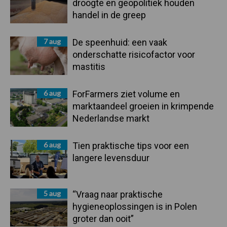
droogte en geopolitiek houden
handel in de greep
7 aug
De speenhuid: een vaak
onderschatte risicofactor voor
mastitis
6 aug
ForFarmers ziet volume en
marktaandeel groeien in krimpende
Nederlandse markt
6 aug
Tien praktische tips voor een
langere levensduur
5 aug
“Vraag naar praktische
hygieneoplossingen is in Polen
groter dan ooit”