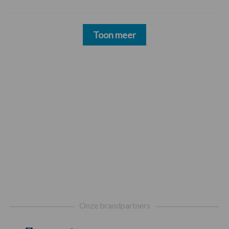
Toon meer
Footer
Onze brandpartners