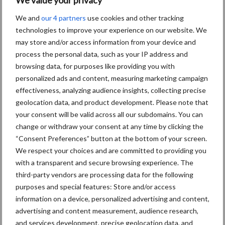
Van onze partner OCI Agro
Weet u al wat u komend
We and
our 4 partners
use cookies and other tracking
seizoen gaat strooien?
technologies to improve your experience on our website. We
may store and/or access information from your device and
process the personal data, such as your IP address and
browsing data, for purposes like providing you with
Van onze partner OCI Agro
personalized ads and content, measuring marketing campaign
Nu al nadenken over
effectiveness, analyzing audience insights, collecting precise
meststofkeuze volgend
geolocation data, and product development. Please note that
seizoen!
your consent will be valid across all our subdomains. You can
change or withdraw your consent at any time by clicking the
“Consent Preferences” button at the bottom of your screen.
Van onze partner OCI Agro
We respect your choices and are committed to providing you
Weersvooruitzichten sturen
aan op winterklaar maken
with a transparent and secure browsing experience. The
graspercelen
third-party vendors are processing data for the following
purposes and special features: Store and/or access
information on a device, personalized advertising and content,
advertising and content measurement, audience research,
Themapagina's
and services development, precise geolocation data, and