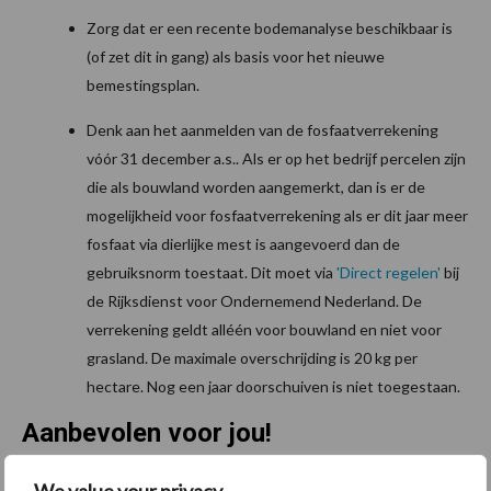
Zorg dat er een recente bodemanalyse beschikbaar is
(of zet dit in gang) als basis voor het nieuwe
bemestingsplan.
Denk aan het aanmelden van de fosfaatverrekening
vóór 31 december a.s.. Als er op het bedrijf percelen zijn
die als bouwland worden aangemerkt, dan is er de
mogelijkheid voor fosfaatverrekening als er dit jaar meer
fosfaat via dierlijke mest is aangevoerd dan de
gebruiksnorm toestaat. Dit moet via
'Direct regelen'
bij
de Rijksdienst voor Ondernemend Nederland. De
verrekening geldt alléén voor bouwland en niet voor
grasland. De maximale overschrijding is 20 kg per
hectare. Nog een jaar doorschuiven is niet toegestaan.
Aanbevolen voor jou!
P
S
We value your privacy