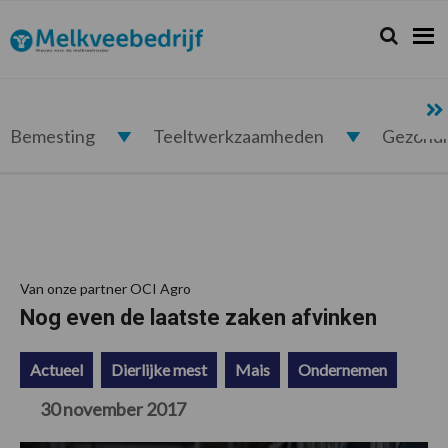
Spring
Door
Spring
Spring
naar
naar
naar
naar
Zoeken...
Zoek
Melkveebedrijf.nl
de
de
de
de
hoofdnavigatie
hoofd
eerste
voettekst
inhoud
sidebar
Bemesting
Teeltwerkzaamheden
Gezond
Van onze partner OCI Agro
Nog even de laatste zaken afvinken
Actueel
Dierlijke mest
Mais
Ondernemen
30 november 2017