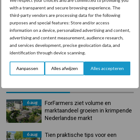
We respect your choices and are committed to providing you
with a transparent and secure browsing experience. The
third-party vendors are processing data for the following
Beregening
Bijproducten
purposes and special features: Store and/or access
information on a device, personalized advertising and content,
advertising and content measurement, audience research,
and services development, precise geolocation data, and
identification through device scanning.
Toon meer
Aanpassen
Alles afwijzen
Alles accepteren
Primaire
Recent nieuws
Partner nieuws
Sidebar
6 aug
ForFarmers ziet volume en
marktaandeel groeien in krimpende
Nederlandse markt
6 aug
Tien praktische tips voor een