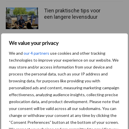
Tien praktische tips voor
een langere levensduur
We value your privacy
“Vraag naar praktische
We and
our 4 partners
use cookies and other tracking
hygieneoplossingen is in
technologies to improve your experience on our website. We
Polen groter dan ooit”
may store and/or access information from your device and
process the personal data, such as your IP address and
browsing data, for purposes like providing you with
personalized ads and content, measuring marketing campaign
Themapagina's
effectiveness, analyzing audience insights, collecting precise
geolocation data, and product development. Please note that
your consent will be valid across all our subdomains. You can
Diergezondheid
Bemesting
Fokkerij
Melkv
change or withdraw your consent at any time by clicking the
“Consent Preferences” button at the bottom of your screen.