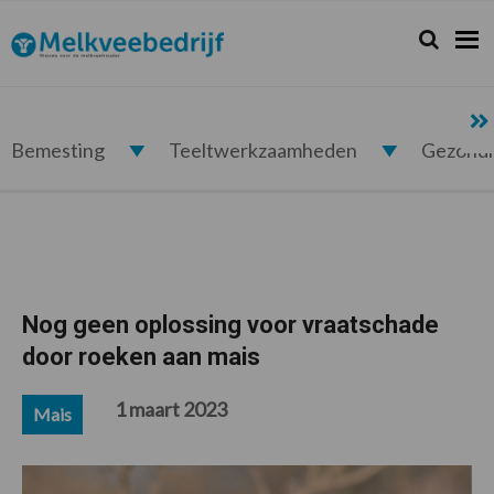
Spring
Door
Spring
Spring
naar
naar
naar
naar
Zoeken...
Zoek
Melkveebedrijf.nl
de
de
de
de
hoofdnavigatie
hoofd
eerste
voettekst
inhoud
sidebar
Bemesting
Teeltwerkzaamheden
Gezond
Nog geen oplossing voor vraatschade
door roeken aan mais
1 maart 2023
Mais