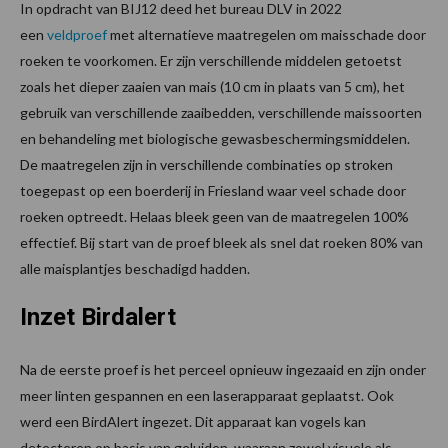
In opdracht van BIJ12 deed het bureau DLV in 2022
een
veldproef
met alternatieve maatregelen om maisschade door
roeken te voorkomen. Er zijn verschillende middelen getoetst
zoals het dieper zaaien van mais (10 cm in plaats van 5 cm), het
gebruik van verschillende zaaibedden, verschillende maissoorten
en behandeling met biologische gewasbeschermingsmiddelen.
De maatregelen zijn in verschillende combinaties op stroken
toegepast op een boerderij in Friesland waar veel schade door
roeken optreedt. Helaas bleek geen van de maatregelen 100%
effectief. Bij start van de proef bleek als snel dat roeken 80% van
alle maisplantjes beschadigd hadden.
Inzet Birdalert
Na de eerste proef is het perceel opnieuw ingezaaid en zijn onder
meer linten gespannen en een laserapparaat geplaatst. Ook
werd een BirdAlert ingezet. Dit apparaat kan vogels kan
detecteren op basis van geluiden, waaraan zowel visuele als