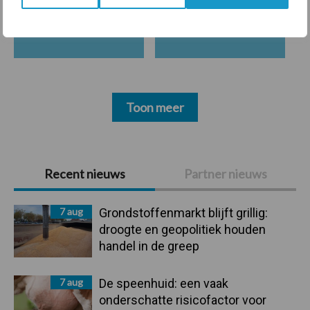
Mastitis
Hittestress
Toon meer
Primaire
Recent nieuws
Partner nieuws
Sidebar
7 aug
Grondstoffenmarkt blijft grillig:
droogte en geopolitiek houden
handel in de greep
7 aug
De speenhuid: een vaak
onderschatte risicofactor voor