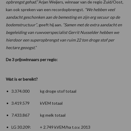
opbrengst gehad.”
Arjan Weijers, winnaar van de regio Zuid/Oost,
kan ook spreken van een recordopbrengst.
“We hebben veel
aandacht geschonken aan de bemesting en zijn erg secuur op de
bodemstructuur”
, geeft hij aan.
“Samen met de extra aandacht en
begeleiding van ruwvoerspecialist Gerrit Nusselder hebben we
hierdoor een superopbrengst van ruim 22 ton droge stof per
hectare geoogst.”
De 3 prijswinnaars per regio:
Wat is er bereikt?
3.374.000 kg droge stof totaal
3.419.579 kVEM totaal
7.433.867 kg melk totaal
LG 30.209: + 2.749 kVEM/ha t.o.v. 2013