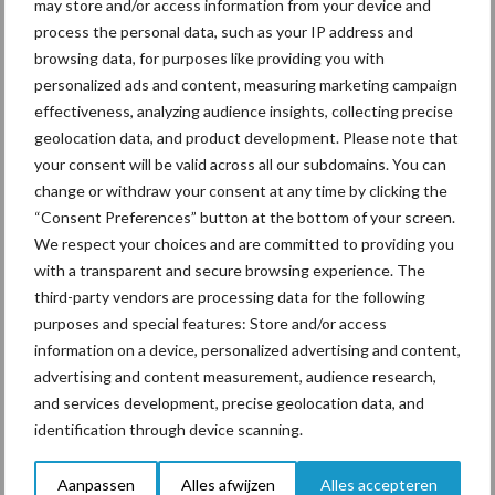
may store and/or access information from your device and
De speenhuid: een vaak
process the personal data, such as your IP address and
onderschatte risicofactor
browsing data, for purposes like providing you with
voor mastitis
personalized ads and content, measuring marketing campaign
effectiveness, analyzing audience insights, collecting precise
geolocation data, and product development. Please note that
ForFarmers ziet volume en
your consent will be valid across all our subdomains. You can
marktaandeel groeien in
change or withdraw your consent at any time by clicking the
krimpende Nederlandse
“Consent Preferences” button at the bottom of your screen.
markt
We respect your choices and are committed to providing you
with a transparent and secure browsing experience. The
third-party vendors are processing data for the following
purposes and special features: Store and/or access
Themapagina's
information on a device, personalized advertising and content,
advertising and content measurement, audience research,
Diergezondheid
Bemesting
Fokkerij
Melkv
and services development, precise geolocation data, and
identification through device scanning.
Aanpassen
Alles afwijzen
Alles accepteren