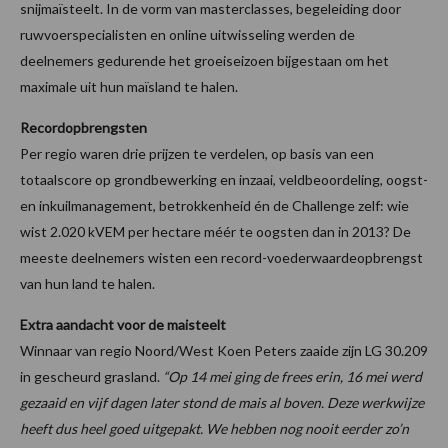
snijmaïsteelt. In de vorm van masterclasses, begeleiding door
ruwvoerspecialisten en online uitwisseling werden de
deelnemers gedurende het groeiseizoen bijgestaan om het
maximale uit hun maïsland te halen.
Recordopbrengsten
Per regio waren drie prijzen te verdelen, op basis van een
totaalscore op grondbewerking en inzaai, veldbeoordeling, oogst-
en inkuilmanagement, betrokkenheid én de Challenge zelf: wie
wist 2.020 kVEM per hectare méér te oogsten dan in 2013? De
meeste deelnemers wisten een record-voederwaardeopbrengst
van hun land te halen.
Extra aandacht voor de maisteelt
Winnaar van regio Noord/West Koen Peters zaaide zijn LG 30.209
in gescheurd grasland.
“Op 14 mei ging de frees erin, 16 mei werd
gezaaid en vijf dagen later stond de mais al boven. Deze werkwijze
heeft dus heel goed uitgepakt. We hebben nog nooit eerder zo’n