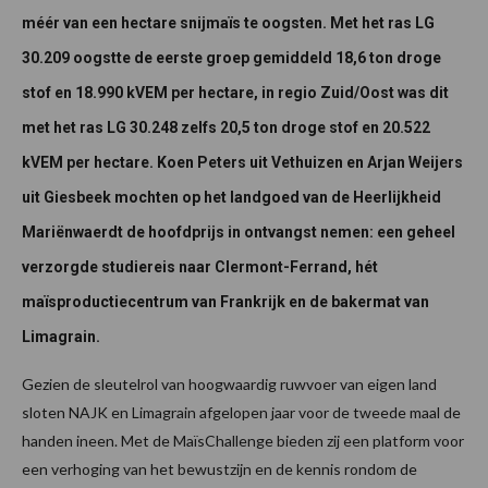
méér van een hectare snijmaïs te oogsten. Met het ras LG
30.209 oogstte de eerste groep gemiddeld 18,6 ton droge
stof en 18.990 kVEM per hectare, in regio Zuid/Oost was dit
met het ras LG 30.248 zelfs 20,5 ton droge stof en 20.522
kVEM per hectare. Koen Peters uit Vethuizen en Arjan Weijers
uit Giesbeek mochten op het landgoed van de Heerlijkheid
Mariënwaerdt de hoofdprijs in ontvangst nemen: een geheel
verzorgde studiereis naar Clermont-Ferrand, hét
maïsproductiecentrum van Frankrijk en de bakermat van
Limagrain.
Gezien de sleutelrol van hoogwaardig ruwvoer van eigen land
sloten NAJK en Limagrain afgelopen jaar voor de tweede maal de
handen ineen. Met de MaïsChallenge bieden zij een platform voor
een verhoging van het bewustzijn en de kennis rondom de