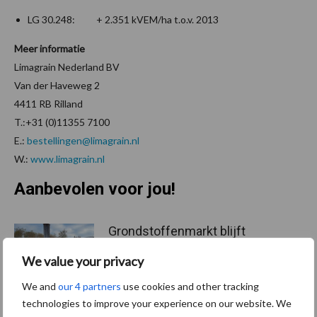
LG 30.248: + 2.351 kVEM/ha t.o.v. 2013
Meer informatie
Limagrain Nederland BV
Van der Haveweg 2
4411 RB Rilland
T.:+31 (0)11355 7100
E.:
bestellingen@limagrain.nl
W.:
www.limagrain.nl
Aanbevolen voor jou!
Grondstoffenmarkt blijft
grillig: droogte en
We value your privacy
geopolitiek houden handel
in de greep
We and
our 4 partners
use cookies and other tracking
technologies to improve your experience on our website. We