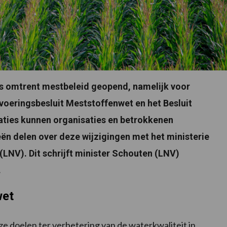
es omtrent mestbeleid geopend, namelijk voor
voeringsbesluit Meststoffenwet en het Besluit
taties kunnen organisaties en betrokkenen
n delen over deze wijzigingen met het ministerie
LNV). Dit schrijft minister Schouten (LNV)
.
wet
e doelen ter verbetering van de waterkwaliteit in