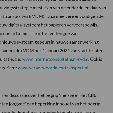
dhavingsstrategie mest. Een van de onderdelen daarvan
e mesttransporten (rVDM). Daarmee vereenvoudigen de
euw digitaal systeem het papieren vervoersbewijs.
Europese Commissie in het verlengde van
et nieuwe systeem gebeurt in nauwe samenwerking
naar om de rVDM per 1 januari 2021 van start te laten
ltatie, zie:
www.internetconsultatie.nl/rvdm
. Ook is
pgericht:
www.verantwoordmesttransport.nl
.
is er discussie over het begrip ‘melkvee’. Het CBb
chten jongvee’ een beperking inhoudt van het begrip
e de definitie uit de beleidsregel nu vast in de