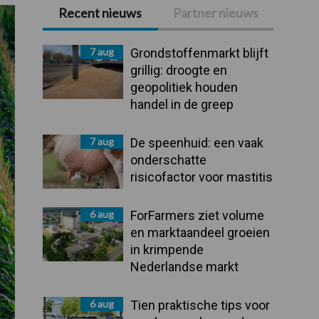
Recent nieuws
Partner nieuws
Primaire
Sidebar
7 aug
Grondstoffenmarkt blijft
grillig: droogte en
geopolitiek houden
handel in de greep
7 aug
De speenhuid: een vaak
onderschatte
risicofactor voor mastitis
6 aug
ForFarmers ziet volume
en marktaandeel groeien
in krimpende
Nederlandse markt
6 aug
Tien praktische tips voor