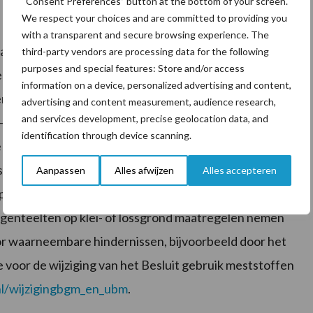
“Consent Preferences” button at the bottom of your screen.
We respect your choices and are committed to providing you
with a transparent and secure browsing experience. The
amma Nitraatrichtlijn vermindert de uitspoeling van
third-party vendors are processing data for the following
purposes and special features: Store and/or access
rt de waterkwaliteit. Per 1 januari 2021 gelden
information on a device, personalized advertising and content,
rie van LNV in op rijenbemesting als uitgangspunt
advertising and content measurement, audience research,
and services development, precise geolocation data, and
nd- en lössgronden. Maar nieuwe inzichten spreken de
identification through device scanning.
 nitraatuitspoeling op zand- en lössgronden alsnog te
eringskosten te laten maken – zal minister Schouten
Aanpassen
Alles afwijzen
Alles accepteren
 productie van maïs verplaatsen van 15 februari naar 1
genteelten op klei- of lössgrond maatregelen nemen
r waarneembare hindernissen, bijvoorbeeld door het
 voor de wijziging van het Besluit gebruik meststoffen
nl/wijzigingbgm_en_ubm
.