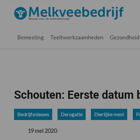
Spring
Door
Spring
Spring
naar
naar
naar
naar
Melkveebedrijf.nl
de
de
de
de
hoofdnavigatie
hoofd
eerste
voettekst
inhoud
sidebar
Bemesting
Teeltwerkzaamheden
Gezondheid
Schouten: Eerste datum 
Bedrijfsnieuws
Derogatie
Dierlijke mest
F
19 mei 2020