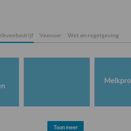
lkveebedrijf
Veevoer
Wet en regelgeving
Melkpro
en
Toon meer