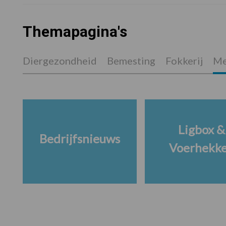
Themapagina's
Diergezondheid
Bemesting
Fokkerij
Me
Ligbox &
Bedrijfsnieuws
Voerhekk