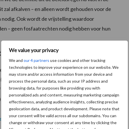
t zal afkalven – en alleen wordt gehouden voor de
n nodig. Ook wordt de vrijstelling waardoor
den – geen fosfaatrechten nodig hebben voor hun
We value your privacy
trechten mogelijk
We and
our 4 partners
use cookies and other tracking
technologies to improve your experience on our website. We
 de motie van Kamerleden Geurts en Lodders om
may store and/or access information from your device and
lijk te maken. De voorgestelde wijziging geeft boeren
process the personal data, such as your IP address and
browsing data, for purposes like providing you with
sfaatrechten (ruim twee koeien) voor een korte termijn
personalized ads and content, measuring marketing campaign
 te leasen. De internetconsultatie voor de wijziging
effectiveness, analyzing audience insights, collecting precise
geolocation data, and product development. Please note that
your consent will be valid across all our subdomains. You can
begripmelkveefosfaatrechtenstelsel
.
change or withdraw your consent at any time by clicking the