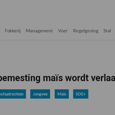
Fokkerij
Management
Voer
Regelgeving
Stal
bemesting maïs wordt verlaa
osfaatrechten
Jongvee
Mais
SDE+