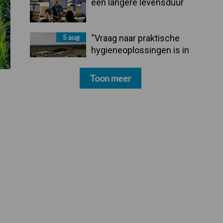
een langere levensduur
5 aug
“Vraag naar praktische
hygieneoplossingen is in
Polen groter dan ooit”
Toon meer