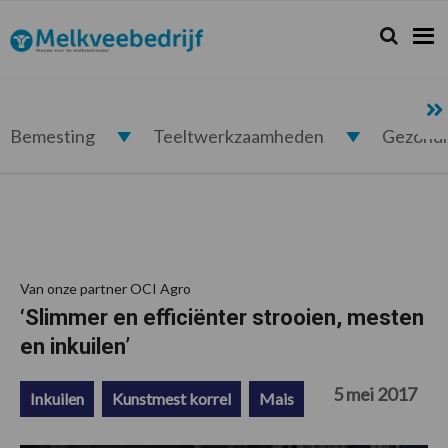
Spring
Door
Spring
Spring
naar
naar
naar
naar
Zoeken...
Zoek
Melkveebedrijf.nl
de
de
de
de
hoofdnavigatie
hoofd
eerste
voettekst
inhoud
sidebar
Bemesting
Teeltwerkzaamheden
Gezond
Van onze partner OCI Agro
‘Slimmer en efficiënter strooien, mesten
en inkuilen’
5 mei 2017
Inkuilen
Kunstmest korrel
Mais