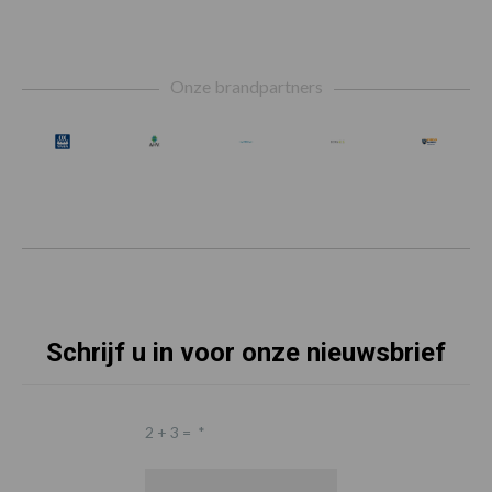
Footer
Onze brandpartners
Schrijf u in voor onze nieuwsbrief
2 + 3 =
*