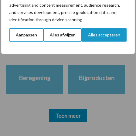
advertising and content measurement, audience research,
and services development, precise geolocation data, and
identification through device scanning.
Themapagina's
Aanpassen
Alles afwijzen
Alles accepteren
Diergezondheid
Bemesting
Fokkerij
Melkv
Beregening
Bijproducten
Toon meer