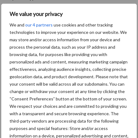
Aanbevolen voor jou!
P
We value your privacy
S
We and
our 4 partners
use cookies and other tracking
Van onze partner OCI Agro
technologies to improve your experience on our website. We
Weet u al wat u komend
may store and/or access information from your device and
seizoen gaat strooien?
process the personal data, such as your IP address and
browsing data, for purposes like providing you with
personalized ads and content, measuring marketing campaign
effectiveness, analyzing audience insights, collecting precise
Van onze partner OCI Agro
geolocation data, and product development. Please note that
Nu al nadenken over
your consent will be valid across all our subdomains. You can
meststofkeuze volgend
seizoen!
change or withdraw your consent at any time by clicking the
“Consent Preferences” button at the bottom of your screen.
We respect your choices and are committed to providing you
Van onze partner OCI Agro
with a transparent and secure browsing experience. The
Weersvooruitzichten sturen
third-party vendors are processing data for the following
aan op winterklaar maken
purposes and special features: Store and/or access
graspercelen
information on a device, personalized advertising and content,