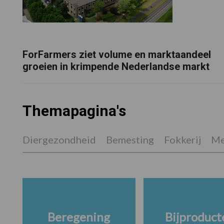
ForFarmers ziet volume en marktaandeel
groeien in krimpende Nederlandse markt
Themapagina's
Diergezondheid
Bemesting
Fokkerij
Me
Beregening
Bijproduct