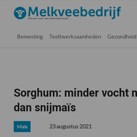
Spring
Door
Spring
Spring
naar
naar
naar
naar
Melkveebedrijf.nl
de
de
de
de
hoofdnavigatie
hoofd
eerste
voettekst
inhoud
sidebar
Bemesting
Teeltwerkzaamheden
Gezondheid
Sorghum: minder vocht n
dan snijmaïs
23 augustus 2021
Mais