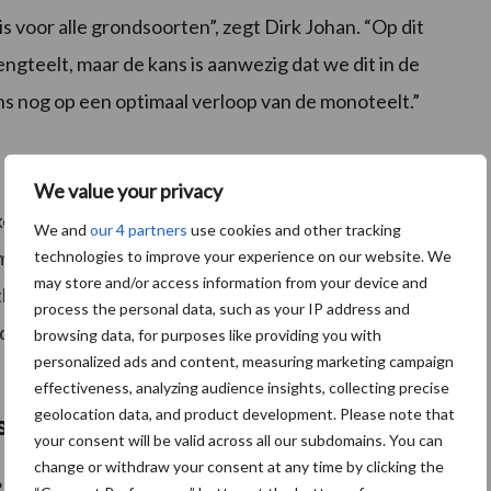
is voor alle grondsoorten”, zegt Dirk Johan. “Op dit
gteelt, maar de kans is aanwezig dat we dit in de
ns nog op een optimaal verloop van de monoteelt.”
We value your privacy
s komt nogal eens schade voor door ritnaalden en/of
We and
our 4 partners
use cookies and other tracking
oment overgezaaid moet worden. Maar dan zitten de
technologies to improve your experience on our website. We
may store and/or access information from your device and
these dat sorghum later gezaaid kan worden en het
process the personal data, such as your IP address and
eels wel het geval blijkt te zijn, heeft sorghum ook
browsing data, for purposes like providing you with
personalized ads and content, measuring marketing campaign
effectiveness, analyzing audience insights, collecting precise
geolocation data, and product development. Please note that
 sorghum?
your consent will be valid across all our subdomains. You can
change or withdraw your consent at any time by clicking the
Gaat dat ooit komen denk je?