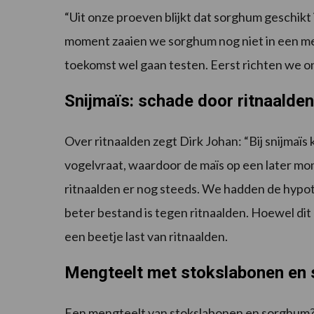
“Uit onze proeven blijkt dat sorghum geschikt 
moment zaaien we sorghum nog niet in een men
toekomst wel gaan testen. Eerst richten we o
Snijmaïs: schade door ritnaalden
Over ritnaalden zegt Dirk Johan: “Bij snijmaï
vogelvraat, waardoor de maïs op een later m
ritnaalden er nog steeds. We hadden de hypo
beter bestand is tegen ritnaalden. Hoewel dit d
een beetje last van ritnaalden.
Mengteelt met stokslabonen en
Een mengteelt van stokslabonen en sorghum? 