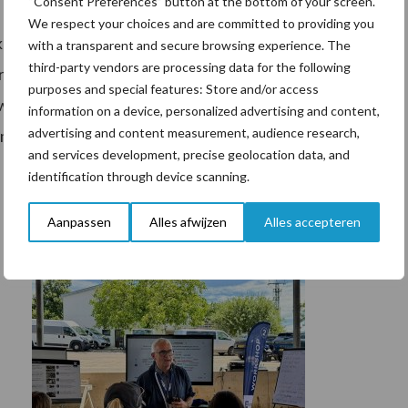
“Consent Preferences” button at the bottom of your screen.
We respect your choices and are committed to providing you
unnen, maar ik kan mij ook voorstellen dat we dan niet
with a transparent and secure browsing experience. The
third-party vendors are processing data for the following
r gewas. Ik weet niet hoe goed sorghum tegen het
purposes and special features: Store and/or access
wel interessant om dit te testen. Eerst de monoteelt
information on a device, personalized advertising and content,
advertising and content measurement, audience research,
 maken.
and services development, precise geolocation data, and
identification through device scanning.
Aanpassen
Alles afwijzen
Alles accepteren