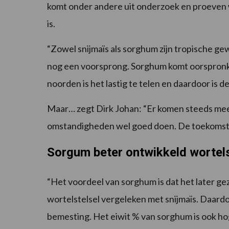
komt onder andere uit onderzoek en proeven 
is.
“Zowel snijmaïs als sorghum zijn tropische g
nog een voorsprong. Sorghum komt oorspronkelijk
noorden is het lastig te telen en daardoor is d
Maar… zegt Dirk Johan: “Er komen steeds mee
omstandigheden wel goed doen. De toekomst 
Sorgum beter ontwikkeld wortels
“Het voordeel van sorghum is dat het later ge
wortelstelsel vergeleken met snijmaïs. Daard
bemesting. Het eiwit % van sorghum is ook hog