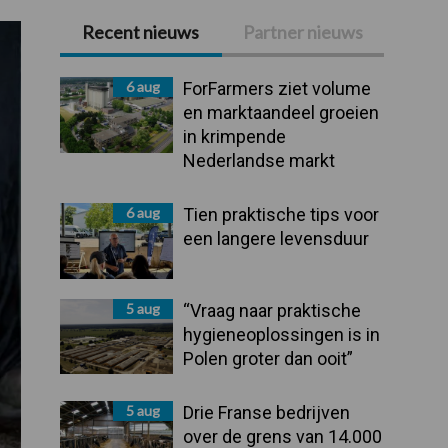
Recent nieuws
Partner nieuws
Primaire
Sidebar
6 aug
ForFarmers ziet volume
en marktaandeel groeien
in krimpende
Nederlandse markt
6 aug
Tien praktische tips voor
een langere levensduur
5 aug
“Vraag naar praktische
hygieneoplossingen is in
Polen groter dan ooit”
5 aug
Drie Franse bedrijven
over de grens van 14.000