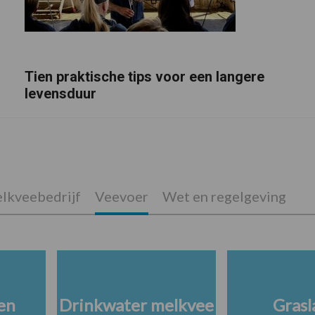
Tien praktische tips voor een langere
levensduur
lkveebedrijf
Veevoer
Wet en regelgeving
en
Drinkwater melkvee
Grasl