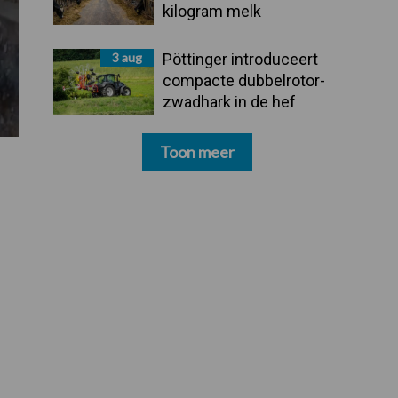
kilogram melk
3 aug
Pöttinger introduceert
compacte dubbelrotor-
zwadhark in de hef
Toon meer