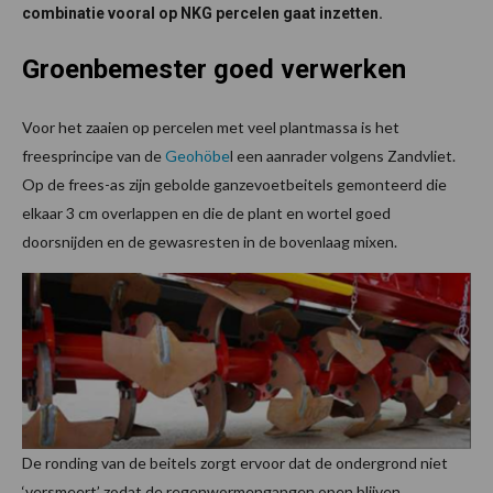
combinatie vooral op NKG percelen gaat inzetten.
Groenbemester goed verwerken
Voor het zaaien op percelen met veel plantmassa is het
freesprincipe van de
Geohöbe
l een aanrader volgens Zandvliet.
Op de frees-as zijn gebolde ganzevoetbeitels gemonteerd die
elkaar 3 cm overlappen en die de plant en wortel goed
doorsnijden en de gewasresten in de bovenlaag mixen.
De ronding van de beitels zorgt ervoor dat de ondergrond niet
‘versmeert’ zodat de regenwormengangen open blijven.