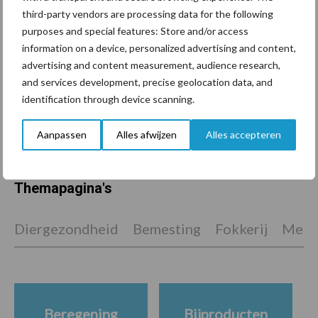
een langere levensduur
third-party vendors are processing data for the following
purposes and special features: Store and/or access
information on a device, personalized advertising and content,
advertising and content measurement, audience research,
“Vraag naar praktische
and services development, precise geolocation data, and
hygieneoplossingen is in
identification through device scanning.
Polen groter dan ooit”
Aanpassen
Alles afwijzen
Alles accepteren
Themapagina's
Diergezondheid
Bemesting
Fokkerij
Melkv
Beregening
Bijproducten