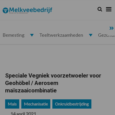
Spring
Door
Spring
Spring
naar
naar
naar
naar
Zoeken...
Zoek
Melkveebedrijf.nl
de
de
de
de
hoofdnavigatie
hoofd
eerste
voettekst
inhoud
sidebar
Bemesting
Teeltwerkzaamheden
Gezond
Speciale Vegniek voorzetwoeler voor
Geohöbel / Aerosem
maïszaaicombinatie
Mais
Mechanisatie
Onkruidbestrijding
14 april 2021