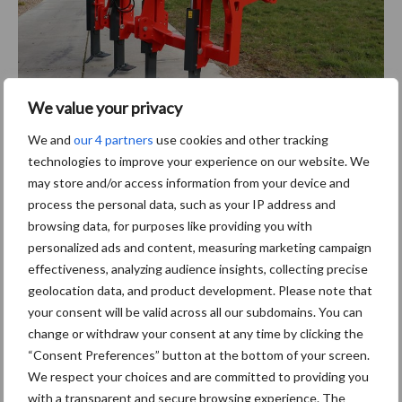
We value your privacy
We and
our 4 partners
use cookies and other tracking
Tekst: Jan Geert Vedelaar
technologies to improve your experience on our website. We
Foto’s: Vegniek
may store and/or access information from your device and
process the personal data, such as your IP address and
Aanbevolen voor jou!
browsing data, for purposes like providing you with
personalized ads and content, measuring marketing campaign
ForFarmers ziet volume en
effectiveness, analyzing audience insights, collecting precise
marktaandeel groeien in
geolocation data, and product development. Please note that
krimpende Nederlandse
your consent will be valid across all our subdomains. You can
markt
change or withdraw your consent at any time by clicking the
“Consent Preferences” button at the bottom of your screen.
We respect your choices and are committed to providing you
Tien praktische tips voor
with a transparent and secure browsing experience. The