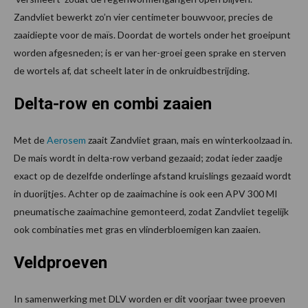
Zandvliet bewerkt zo’n vier centimeter bouwvoor, precies de
zaaidiepte voor de maïs. Doordat de wortels onder het groeipunt
worden afgesneden; is er van her-groei geen sprake en sterven
de wortels af, dat scheelt later in de onkruidbestrijding.
Delta-row en combi zaaien
Met de
Aerosem
zaait Zandvliet graan, mais en winterkoolzaad in.
De mais wordt in delta-row verband gezaaid; zodat ieder zaadje
exact op de dezelfde onderlinge afstand kruislings gezaaid wordt
in duorijtjes. Achter op de zaaimachine is ook een APV 300 MI
pneumatische zaaimachine gemonteerd, zodat Zandvliet tegelijk
ook combinaties met gras en vlinderbloemigen kan zaaien.
Veldproeven
In samenwerking met DLV worden er dit voorjaar twee proeven