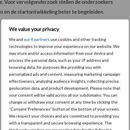
e. Voor vervolgonderzoek stellen de onderzoekers
n en de startontwikkeling beter te begeleiden.
ntie tegen de kou en een verbeterde startontwikkeling.
We value your privacy
We and
our 4 partners
use cookies and other tracking
technologies to improve your experience on our website. We
may store and/or access information from your device and
process the personal data, such as your IP address and
browsing data, for purposes like providing you with
personalized ads and content, measuring marketing campaign
effectiveness, analyzing audience insights, collecting precise
geolocation data, and product development. Please note that
your consent will be valid across all our subdomains. You can
change or withdraw your consent at any time by clicking the
“Consent Preferences” button at the bottom of your screen.
We respect your choices and are committed to providing you
with a transparent and secure browsing experience. The
third-party vendors are processing data for the following