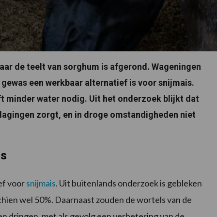
ar de teelt van sorghum is afgerond. Wageningen
gewas een werkbaar alternatief is voor snijmais.
 minder water nodig. Uit het onderzoek blijkt dat
dagingen zorgt, en in droge omstandigheden niet
is
ef voor
snijmais
. Uit buitenlands onderzoek is gebleken
schien wel 50%. Daarnaast zouden de wortels van de
 dringen, met als gevolg een verbetering van de