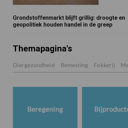
Grondstoffenmarkt blijft grillig: droogte en
geopolitiek houden handel in de greep
Themapagina's
Diergezondheid
Bemesting
Fokkerij
Me
Beregening
Bijproduct