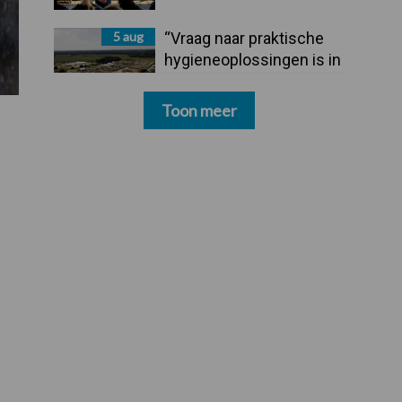
5 aug
“Vraag naar praktische
hygieneoplossingen is in
Polen groter dan ooit”
Toon meer