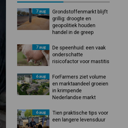
Sidebar
7 aug
Grondstoffenmarkt blijft
grillig: droogte en
geopolitiek houden
handel in de greep
7 aug
De speenhuid: een vaak
onderschatte
risicofactor voor mastitis
6 aug
ForFarmers ziet volume
en marktaandeel groeien
in krimpende
Nederlandse markt
6 aug
Tien praktische tips voor
een langere levensduur