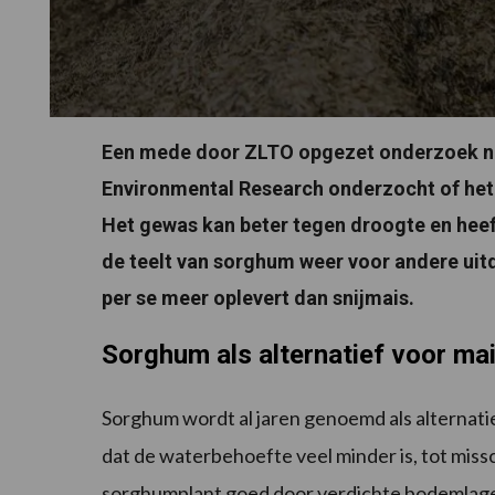
Een mede door ZLTO opgezet onderzoek na
Environmental Research onderzocht of het 
Het gewas kan beter tegen droogte en heeft
de teelt van sorghum weer voor andere uit
per se meer oplevert dan snijmais.
Sorghum als alternatief voor ma
Sorghum wordt al jaren genoemd als alternati
dat de waterbehoefte veel minder is, tot mis
sorghumplant goed door verdichte bodemlagen