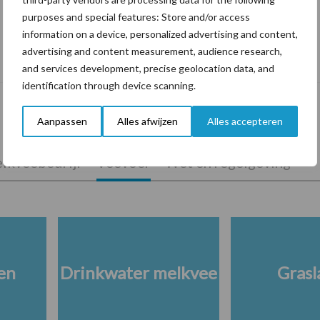
purposes and special features: Store and/or access
information on a device, personalized advertising and content,
De speenhuid: een vaak onderschatte
advertising and content measurement, audience research,
risicofactor voor mastitis
and services development, precise geolocation data, and
identification through device scanning.
Aanpassen
Alles afwijzen
Alles accepteren
lkveebedrijf
Veevoer
Wet en regelgeving
en
Drinkwater melkvee
Grasl