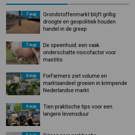
Sidebar
7 aug
Grondstoffenmarkt blijft grillig:
droogte en geopolitiek houden
handel in de greep
7 aug
De speenhuid: een vaak
onderschatte risicofactor voor
mastitis
6 aug
ForFarmers ziet volume en
marktaandeel groeien in krimpende
Nederlandse markt
6 aug
Tien praktische tips voor een
langere levensduur
5 aug