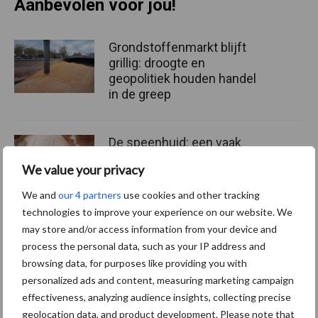
Aanbevolen voor jou!
Grondstoffenmarkt blijft
grillig: droogte en
geopolitiek houden handel
in de greep
De speenhuid: een vaak
onderschatte risicofactor
We value your privacy
voor mastitis
We and
our 4 partners
use cookies and other tracking
technologies to improve your experience on our website. We
may store and/or access information from your device and
ForFarmers ziet volume en
process the personal data, such as your IP address and
marktaandeel groeien in
browsing data, for purposes like providing you with
krimpende Nederlandse
personalized ads and content, measuring marketing campaign
markt
effectiveness, analyzing audience insights, collecting precise
geolocation data, and product development. Please note that