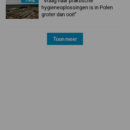
“Vraag naar praktische
hygieneoplossingen is in Polen
groter dan ooit”
Toon meer
Footer