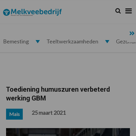
Spring
Door
Spring
Spring
naar
naar
naar
naar
Zoeken...
Zoek
Melkveebedrijf.nl
de
de
de
de
hoofdnavigatie
hoofd
eerste
voettekst
inhoud
sidebar
Bemesting
Teeltwerkzaamheden
Gezond
Toediening humuszuren verbeterd
werking GBM
25 maart 2021
Mais