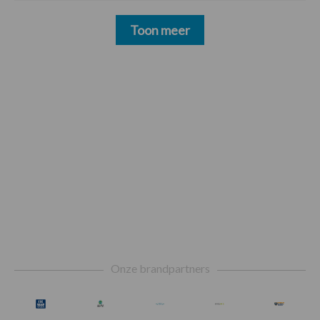
Toon meer
Footer
Onze brandpartners