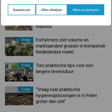
handel in de greep
Aanpassen
Alles afwijzen
Alles accepteren
7 aug
De speenhuid: een vaak
onderschatte risicofactor voor
mastitis
6 aug
ForFarmers ziet volume en
marktaandeel groeien in krimpende
Nederlandse markt
6 aug
Tien praktische tips voor een
langere levensduur
5 aug
“Vraag naar praktische
hygieneoplossingen is in Polen
groter dan ooit”