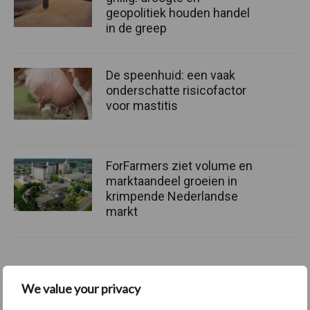
geopolitiek houden handel
in de greep
De speenhuid: een vaak
onderschatte risicofactor
voor mastitis
ForFarmers ziet volume en
marktaandeel groeien in
krimpende Nederlandse
markt
Themapagina's
We value your privacy