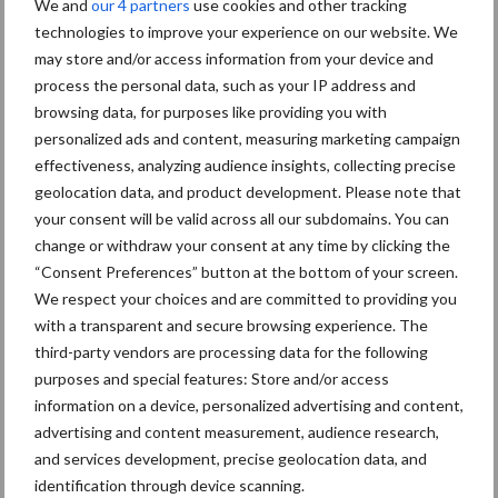
Diergezondheid
Bemesting
Fokkerij
Melkv
We and
our 4 partners
use cookies and other tracking
technologies to improve your experience on our website. We
may store and/or access information from your device and
process the personal data, such as your IP address and
browsing data, for purposes like providing you with
Mastitis
Hittestress
personalized ads and content, measuring marketing campaign
effectiveness, analyzing audience insights, collecting precise
geolocation data, and product development. Please note that
your consent will be valid across all our subdomains. You can
change or withdraw your consent at any time by clicking the
“Consent Preferences” button at the bottom of your screen.
Toon meer
We respect your choices and are committed to providing you
with a transparent and secure browsing experience. The
third-party vendors are processing data for the following
Primaire
purposes and special features: Store and/or access
Recent nieuws
Partner nieuws
information on a device, personalized advertising and content,
Sidebar
advertising and content measurement, audience research,
7 aug
Grondstoffenmarkt blijft grillig:
and services development, precise geolocation data, and
droogte en geopolitiek houden
identification through device scanning.