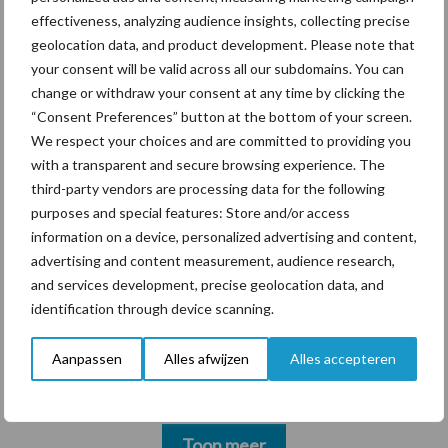
marktaandeel groeien in
effectiveness, analyzing audience insights, collecting precise
krimpende Nederlandse
geolocation data, and product development. Please note that
markt
your consent will be valid across all our subdomains. You can
change or withdraw your consent at any time by clicking the
“Consent Preferences” button at the bottom of your screen.
Themapagina's
We respect your choices and are committed to providing you
with a transparent and secure browsing experience. The
third-party vendors are processing data for the following
Diergezondheid
Bemesting
Fokkerij
Melkv
purposes and special features: Store and/or access
information on a device, personalized advertising and content,
advertising and content measurement, audience research,
and services development, precise geolocation data, and
identification through device scanning.
Beregening
Bijproducten
Aanpassen
Alles afwijzen
Alles accepteren
Toon meer