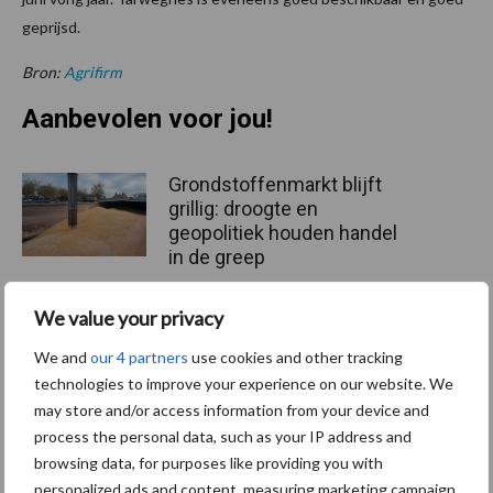
geprijsd.
Bron:
Agrifirm
Aanbevolen voor jou!
Grondstoffenmarkt blijft
grillig: droogte en
geopolitiek houden handel
in de greep
We value your privacy
De speenhuid: een vaak
onderschatte risicofactor
We and
our 4 partners
use cookies and other tracking
voor mastitis
technologies to improve your experience on our website. We
may store and/or access information from your device and
process the personal data, such as your IP address and
browsing data, for purposes like providing you with
ForFarmers ziet volume en
personalized ads and content, measuring marketing campaign