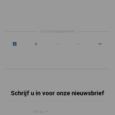
Footer
Onze brandpartners
Schrijf u in voor onze nieuwsbrief
7 + 5 =
*