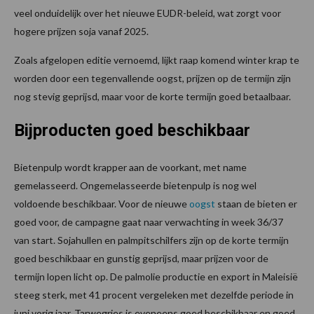
veel onduidelijk over het nieuwe EUDR-beleid, wat zorgt voor
hogere prijzen soja vanaf 2025.
Zoals afgelopen editie vernoemd, lijkt raap komend winter krap te
worden door een tegenvallende oogst, prijzen op de termijn zijn
nog stevig geprijsd, maar voor de korte termijn goed betaalbaar.
Bijproducten goed beschikbaar
Bietenpulp wordt krapper aan de voorkant, met name
gemelasseerd. Ongemelasseerde bietenpulp is nog wel
voldoende beschikbaar. Voor de nieuwe
oogst
staan de bieten er
goed voor, de campagne gaat naar verwachting in week 36/37
van start. Sojahullen en palmpitschilfers zijn op de korte termijn
goed beschikbaar en gunstig geprijsd, maar prijzen voor de
termijn lopen licht op. De palmolie productie en export in Maleisië
steeg sterk, met 41 procent vergeleken met dezelfde periode in
juni vorig jaar. Tarwegries is eveneens goed beschikbaar en goed