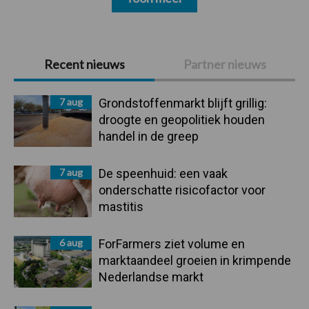
Primaire
Recent nieuws
Partner nieuws
Sidebar
7 aug
Grondstoffenmarkt blijft grillig:
droogte en geopolitiek houden
handel in de greep
7 aug
De speenhuid: een vaak
onderschatte risicofactor voor
mastitis
6 aug
ForFarmers ziet volume en
marktaandeel groeien in krimpende
Nederlandse markt