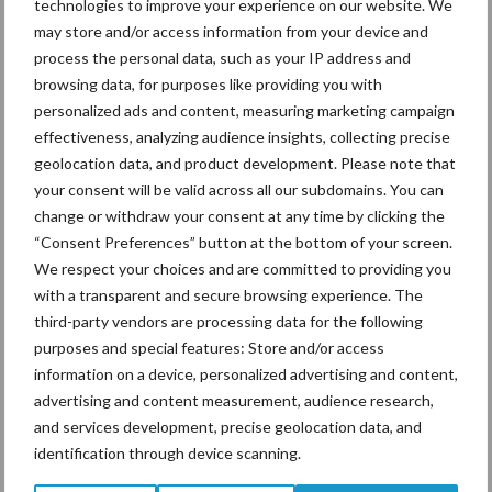
technologies to improve your experience on our website. We
may store and/or access information from your device and
Noord- en Oost-Nederland
process the personal data, such as your IP address and
Oscar Koppelman :
06 10 34 75 72
browsing data, for purposes like providing you with
oscar.koppelman@corteva.com
personalized ads and content, measuring marketing campaign
effectiveness, analyzing audience insights, collecting precise
Zuid- en West-Nederland
geolocation data, and product development. Please note that
Arjan Geerets :
06 30 12 44 02
your consent will be valid across all our subdomains. You can
arjan.geerets@corteva.com
change or withdraw your consent at any time by clicking the
Voor meer informatie: Kijk ook eens op
Corteva.nl
én volg ons op
“Consent Preferences” button at the bottom of your screen.
Facebook
.
We respect your choices and are committed to providing you
with a transparent and secure browsing experience. The
Aanbevolen voor jou!
P
third-party vendors are processing data for the following
purposes and special features: Store and/or access
S
information on a device, personalized advertising and content,
Van onze partner Corteva
advertising and content measurement, audience research,
Inkuilen van grasklaver
and services development, precise geolocation data, and
verdient extra aandacht
identification through device scanning.