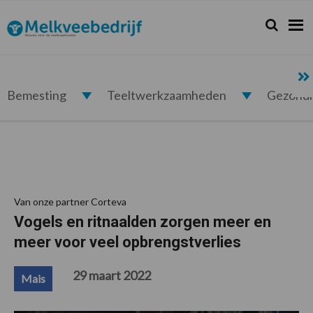
Spring
Door
Spring
Spring
naar
naar
naar
naar
Zoeken...
Zoek
Melkveebedrijf.nl
de
de
de
de
hoofdnavigatie
hoofd
eerste
voettekst
inhoud
sidebar
Bemesting
Teeltwerkzaamheden
Gezond
Van onze partner Corteva
Vogels en ritnaalden zorgen meer en
meer voor veel opbrengstverlies
29 maart 2022
Mais