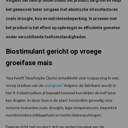
Volgens het bedrijf ondersteunt het product de groei en helpt
het gewassen beter omgaan met abiotische stressfactoren
zoals droogte, kou en nutriëntenbeperking. In proeven met
het product is het effect op opbrengst en efficiëntie gemeten
onder verschillende teeltomstandigheden.
Biostimulant gericht op vroege
groeifase mais
Yara heeft YaraAmplix Optivi ontwikkeld voor toepassing in een
vroeg stadium van de
maisgroei
. Volgens de fabrikant wordt in
het 4-6 bladstadium al bepaald hoeveel korrelrijen de kolf later
kan dragen. In deze fase is de plant bovendien gevoelig voor
externe invloeden zoals droogte, lage temperaturen, beperkte
nutriëntenbeschikbaarheid en herbicidebespuitingen.
Daarom richt het product zich op ondersteuning van de