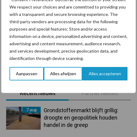
We respect your choices and are committed to providing you
with a transparent and secure browsing experience. The
third-party vendors are processing data for the following
Beregening
Bijproducten
purposes and special features: Store and/or access
information on a device, personalized advertising and content,
advertising and content measurement, audience research,
and services development, precise geolocation data, and
identification through device scanning.
Toon meer
Aanpassen
Alles afwijzen
Alles accepteren
Primaire
Recent nieuws
Partner nieuws
Sidebar
7 aug
Grondstoffenmarkt blijft grillig:
droogte en geopolitiek houden
handel in de greep