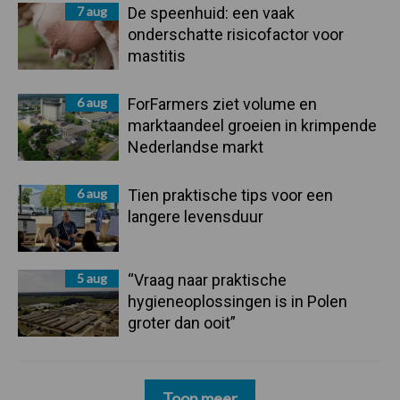
7 aug
De speenhuid: een vaak
onderschatte risicofactor voor
mastitis
6 aug
ForFarmers ziet volume en
marktaandeel groeien in krimpende
Nederlandse markt
6 aug
Tien praktische tips voor een
langere levensduur
5 aug
“Vraag naar praktische
hygieneoplossingen is in Polen
groter dan ooit”
Toon meer