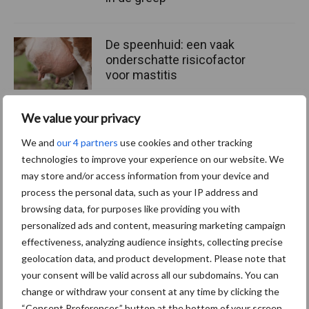
De speenhuid: een vaak
onderschatte risicofactor
voor mastitis
We value your privacy
ForFarmers ziet volume en
We and
our 4 partners
use cookies and other tracking
marktaandeel groeien in
technologies to improve your experience on our website. We
krimpende Nederlandse
may store and/or access information from your device and
markt
process the personal data, such as your IP address and
browsing data, for purposes like providing you with
personalized ads and content, measuring marketing campaign
effectiveness, analyzing audience insights, collecting precise
Themapagina's
geolocation data, and product development. Please note that
your consent will be valid across all our subdomains. You can
Diergezondheid
Bemesting
Fokkerij
Melkv
change or withdraw your consent at any time by clicking the
“Consent Preferences” button at the bottom of your screen.