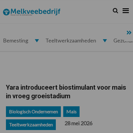
Spring
Door
Spring
Spring
naar
naar
naar
naar
Zoeken...
Zoek
Melkveebedrijf.nl
de
de
de
de
hoofdnavigatie
hoofd
eerste
voettekst
inhoud
sidebar
Bemesting
Teeltwerkzaamheden
Gezond
Yara introduceert biostimulant voor mais
in vroeg groeistadium
Biologisch Ondernemen
Mais
28 mei 2026
Teeltwerkzaamheden