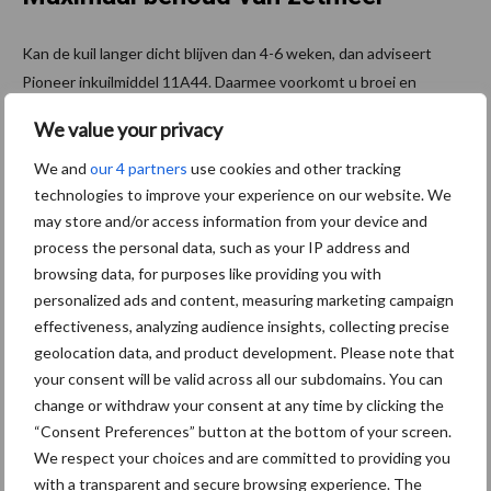
Kan de kuil langer dicht blijven dan 4-6 weken, dan adviseert
Pioneer inkuilmiddel 11A44. Daarmee voorkomt u broei en
schimmelvorming. Maar met 11A44 gaat u ook zetmeel maximaal
We value your privacy
behouden. Dat blijkt uit onderzoek van Groeikracht. U leest er
meer over in de folder Maisoogst 2023. Deze kunt u
hier
We and
our 4 partners
use cookies and other tracking
technologies to improve your experience on our website. We
downloaden.
may store and/or access information from your device and
Meer weten over de maisoogst 2023
process the personal data, such as your IP address and
browsing data, for purposes like providing you with
en het gebruik van inkuilmiddelen?
personalized ads and content, measuring marketing campaign
effectiveness, analyzing audience insights, collecting precise
Download de folder
Maisoogst 2023
of kijk op
corteva.nl
.
geolocation data, and product development. Please note that
your consent will be valid across all our subdomains. You can
change or withdraw your consent at any time by clicking the
“Consent Preferences” button at the bottom of your screen.
We respect your choices and are committed to providing you
with a transparent and secure browsing experience. The