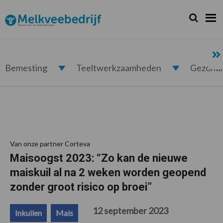
Spring
Door
Spring
Spring
naar
naar
naar
naar
Zoeken...
Zoek
Melkveebedrijf.nl
de
de
de
de
hoofdnavigatie
hoofd
eerste
voettekst
inhoud
sidebar
Bemesting
Teeltwerkzaamheden
Gezond
Van onze partner Corteva
Maisoogst 2023: “Zo kan de nieuwe
maiskuil al na 2 weken worden geopend
zonder groot risico op broei”
12 september 2023
Inkuilen
Mais