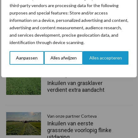
third-party vendors are processing data for the following
purposes and special features: Store and/or access
information on a device, personalized advertising and content,
advertising and content measurement, audience research,
and services development, precise geolocation data, and
identification through device scanning.
Aanbevolen voor jou!
P
Aanpassen
Alles afwijzen
Alles accepteren
S
Van onze partner Corteva
Inkuilen van grasklaver
verdient extra aandacht
Van onze partner Corteva
Inkuilen van eerste
grassnede voorlopig flinke
uitdaging