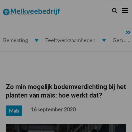
Spring
Door
Spring
Spring
naar
naar
naar
naar
Zoeken...
Zoek
Melkveebedrijf.nl
de
de
de
de
hoofdnavigatie
hoofd
eerste
voettekst
inhoud
sidebar
Bemesting
Teeltwerkzaamheden
Gezond
Zo min mogelijk bodemverdichting bij het
planten van maïs: hoe werkt dat?
16 september 2020
Mais