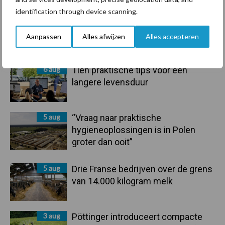
Sidebar
identification through device scanning.
6 aug
ForFarmers ziet volume en
marktaandeel groeien in krimpende
Aanpassen
Alles afwijzen
Alles accepteren
Nederlandse markt
6 aug
Tien praktische tips voor een
langere levensduur
5 aug
“Vraag naar praktische
hygieneoplossingen is in Polen
groter dan ooit”
5 aug
Drie Franse bedrijven over de grens
van 14.000 kilogram melk
3 aug
Pöttinger introduceert compacte