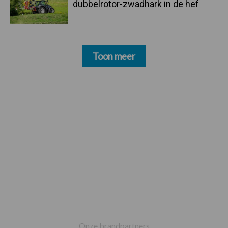
dubbelrotor-zwadhark in de hef
Toon meer
Footer
Onze brandpartners