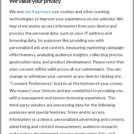
We value your privacy
Themapagina's
We and
our 4 partners
use cookies and other tracking
technologies to improve your experience on our website. We
Diergezondheid
Bemesting
Fokkerij
Melkv
may store and/or access information from your device and
process the personal data, such as your IP address and
browsing data, for purposes like providing you with
personalized ads and content, measuring marketing campaign
effectiveness, analyzing audience insights, collecting precise
Beregening
Bijproducten
geolocation data, and product development. Please note that
your consent will be valid across all our subdomains. You can
change or withdraw your consent at any time by clicking the
“Consent Preferences” button at the bottom of your screen.
We respect your choices and are committed to providing you
with a transparent and secure browsing experience. The
Toon meer
third-party vendors are processing data for the following
purposes and special features: Store and/or access
information on a device, personalized advertising and content,
Primaire
advertising and content measurement, audience research,
Recent nieuws
Partner nieuws
and services development, precise geolocation data, and