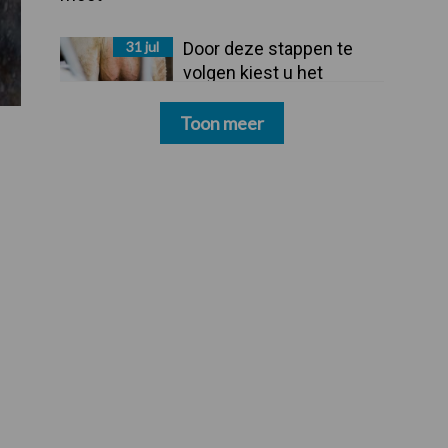
31 jul
Door deze stappen te
volgen kiest u het
dipmiddel dat bij uw
bedrijf past
Toon meer