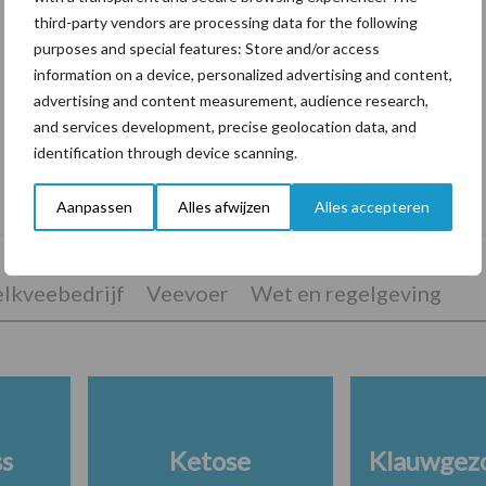
third-party vendors are processing data for the following
purposes and special features: Store and/or access
information on a device, personalized advertising and content,
advertising and content measurement, audience research,
and services development, precise geolocation data, and
identification through device scanning.
Drie Franse bedrijven over de grens van
14.000 kilogram melk
Aanpassen
Alles afwijzen
Alles accepteren
lkveebedrijf
Veevoer
Wet en regelgeving
ss
Ketose
Klauwgez