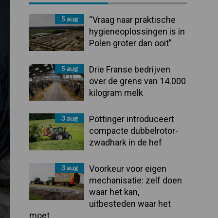
Sidebar
5 aug
“Vraag naar praktische
hygieneoplossingen is in
Polen groter dan ooit”
5 aug
Drie Franse bedrijven
over de grens van 14.000
kilogram melk
3 aug
Pöttinger introduceert
compacte dubbelrotor-
zwadhark in de hef
3 aug
Voorkeur voor eigen
mechanisatie: zelf doen
waar het kan,
uitbesteden waar het
moet