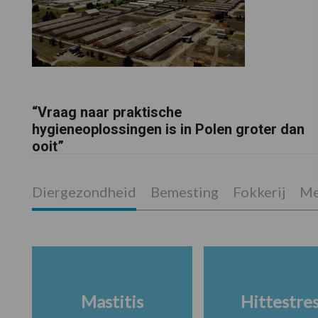
“Vraag naar praktische
hygieneoplossingen is in Polen groter dan
ooit”
Diergezondheid
Bemesting
Fokkerij
Me
Mastitis
Hittestre