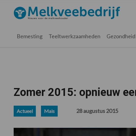
Spring
Door
Spring
Spring
naar
naar
naar
naar
Melkveebedrijf.nl
de
de
de
de
hoofdnavigatie
hoofd
eerste
voettekst
inhoud
sidebar
Bemesting
Teeltwerkzaamheden
Gezondheid
Zomer 2015: opnieuw ee
28 augustus 2015
Actueel
Mais