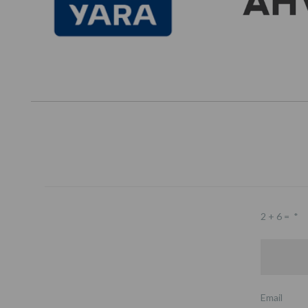
2 + 6 =
*
Email